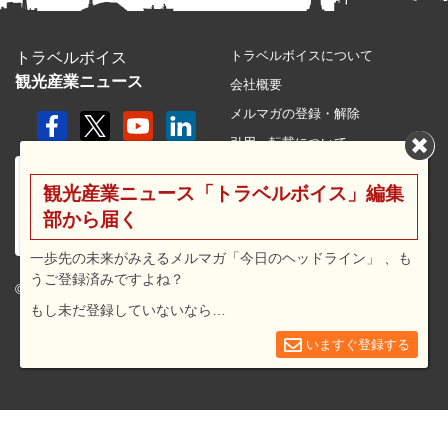
トラベルボイスについて
トラベルボイス
観光産業ニュース
会社概要
メルマガの登録・解除
引用・転載について
プライバシーポリシー
観光産業ニュース「トラベルボイス」編集
利用規約
部から届く
サイトマップ
一歩先の未来がみえるメルマガ「今日のヘッドライン」 、も
広告メニュー・料金
うご登録済みですよね？
プレスリリース窓口
© 2026 travel voice.
もし未だ登録していないなら…
求人広告
いますぐ登録する
お問合せ