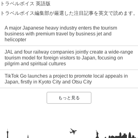
トラベルボイス 英語版
トラベルボイス編集部が厳選した注目記事を英文で読めます。
A major Japanese heavy industry enters the tourism
business with premium travel by business jet and
helicopter
JAL and four railway companies jointly create a wide-range
tourism model for foreign visitors to Japan, focusing on
pilgrim and spiritual cultures
TikTok Go launches a project to promote local appeals in
Japan, firstly in Kyoto City and Otsu City
もっと見る