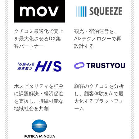
クチコミ最適化で売上
観光・宿泊運営を、
を最大化させるDX集
AI×テクノロジーで再
客パートナー
設計する
ホスピタリティを強み
顧客のクチコミを分析
に課題解決・経済促進
し、顧客体験をAIで最
を支援し、持続可能な
大化するプラットフォ
地域社会を共創
ーム