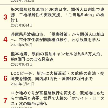
2026年7月31日
栃木県那須塩原市とJR東日本、関係人口創出で連
携、二地域居住の実践支援、「ご当地Suica」の検
討も
2026年8月4日
兵庫県丹波篠山市、「獣害対策」から関係人口創出
へ、市外在住者が防護柵点検や、わな設置を学ぶ
2026年8月5日
熊本地震、県内の宿泊キャンセルは約6.5万人泊、
約9億円にのぼる見込み
2026年8月3日
LCCピーチ、新たに大幅遅延・欠航時の宿泊・交
通費を補償、国内線1万円・国際線2万円まで
2026年7月31日
ロケ地めぐりが富裕層旅行を変える、観光地にもた
らす効果と功罪、世界で人気の「ホワイト・ロータ
ス」次の舞台は南仏