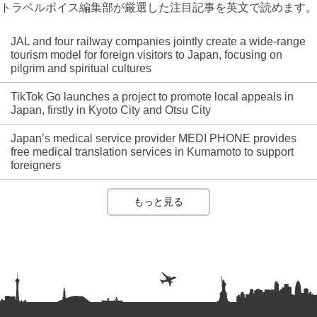
トラベルボイス編集部が厳選した注目記事を英文で読めます。
JAL and four railway companies jointly create a wide-range
tourism model for foreign visitors to Japan, focusing on
pilgrim and spiritual cultures
TikTok Go launches a project to promote local appeals in
Japan, firstly in Kyoto City and Otsu City
Japan’s medical service provider MEDI PHONE provides
free medical translation services in Kumamoto to support
foreigners
もっと見る