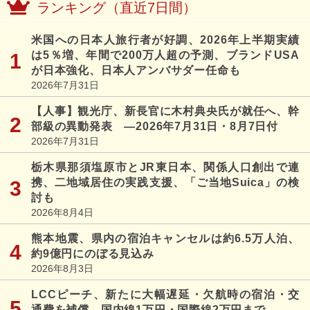
ランキング（直近7日間）
米国への日本人旅行者が好調、2026年上半期実績
は5％増、年間で200万人超の予測、ブランドUSA
が日本強化、日本人アンバサダー任命も
2026年7月31日
【人事】観光庁、新長官に木村典央氏が就任へ、幹
部級の異動発表 ―2026年7月31日・8月7日付
2026年7月31日
栃木県那須塩原市とJR東日本、関係人口創出で連
携、二地域居住の実践支援、「ご当地Suica」の検
討も
2026年8月4日
熊本地震、県内の宿泊キャンセルは約6.5万人泊、
約9億円にのぼる見込み
2026年8月3日
LCCピーチ、新たに大幅遅延・欠航時の宿泊・交
通費を補償、国内線1万円・国際線2万円まで