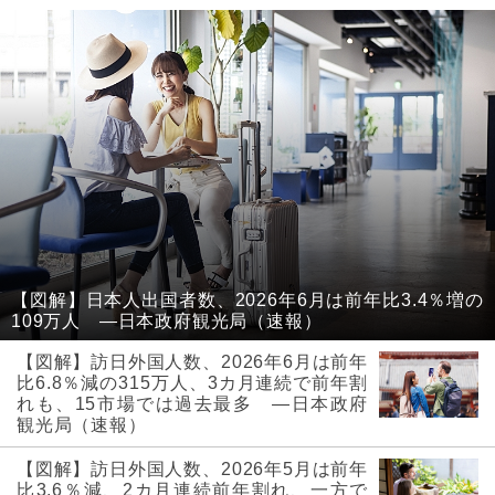
【図解】日本人出国者数、2026年6月は前年比3.4％増の
109万人 ―日本政府観光局（速報）
【図解】訪日外国人数、2026年6月は前年
比6.8％減の315万人、3カ月連続で前年割
れも、15市場では過去最多 ―日本政府
観光局（速報）
【図解】訪日外国人数、2026年5月は前年
比3.6％減、2カ月連続前年割れ、一方で