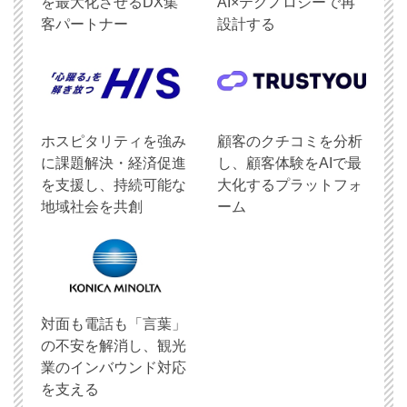
を最大化させるDX集
AI×テクノロジーで再
客パートナー
設計する
ホスピタリティを強み
顧客のクチコミを分析
に課題解決・経済促進
し、顧客体験をAIで最
を支援し、持続可能な
大化するプラットフォ
地域社会を共創
ーム
対面も電話も「言葉」
の不安を解消し、観光
業のインバウンド対応
を支える