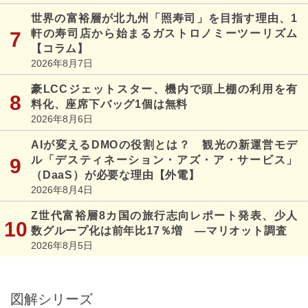
世界の富裕層が北九州「照寿司」を目指す理由、1
軒の寿司店から始まるガストロノミーツーリズム
【コラム】
2026年8月7日
豪LCCジェットスター、機内で頭上棚の利用を有
料化、座席下バッグ1個は無料
2026年8月6日
AIが変えるDMOの役割とは？ 観光の新運営モデ
ル「デスティネーション・アズ・ア・サービス」
（DaaS）が必要な理由【外電】
2026年8月4日
Z世代富裕層8カ国の旅行志向レポート発表、少人
数グループ化は前年比17％増 ―マリオット調査
2026年8月5日
図解シリーズ