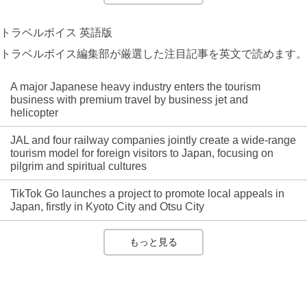
トラベルボイス 英語版
トラベルボイス編集部が厳選した注目記事を英文で読めます。
A major Japanese heavy industry enters the tourism
business with premium travel by business jet and
helicopter
JAL and four railway companies jointly create a wide-range
tourism model for foreign visitors to Japan, focusing on
pilgrim and spiritual cultures
TikTok Go launches a project to promote local appeals in
Japan, firstly in Kyoto City and Otsu City
もっと見る