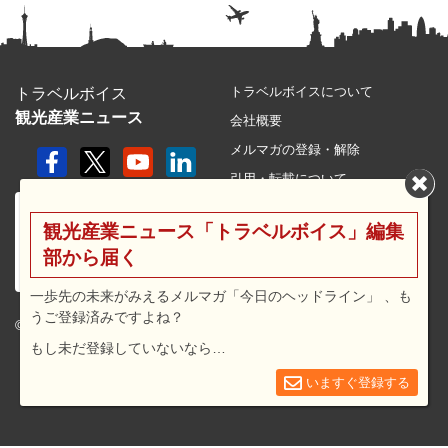
トラベルボイスについて
トラベルボイス
観光産業ニュース
会社概要
メルマガの登録・解除
引用・転載について
プライバシーポリシー
観光産業ニュース「トラベルボイス」編集
利用規約
部から届く
サイトマップ
広告メニュー・料金
一歩先の未来がみえるメルマガ「今日のヘッドライン」 、も
うご登録済みですよね？
プレスリリース窓口
© 2026 travel voice.
もし未だ登録していないなら…
求人広告
お問合せ
いますぐ登録する