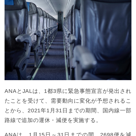
ANAとJALは、1都3県に緊急事態宣言が発出され
たことを受けて、需要動向に変化が予想されるこ
とから、2021年1月31日までの期間、国内線一部
路線で追加の運休・減便を実施する。
ANAは、1月15日～31日までの間、2698便を減