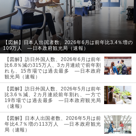
【図解】日本人出国者数、2026年6月は前年比3.4％増の
109万人 ―日本政府観光局（速報）
【図解】訪日外国人数、2026年6月は前年
比6.8％減の315万人、3カ月連続で前年割
れも、15市場では過去最多 ―日本政府
観光局（速報）
【図解】訪日外国人数、2026年5月は前年
比3.6％減、2カ月連続前年割れ、一方で
19市場では過去最多 ―日本政府観光局
（速報）
【図解】日本人出国者数、2026年5月は前
年比4.7％増の113万人 ―日本政府観光
局（速報）