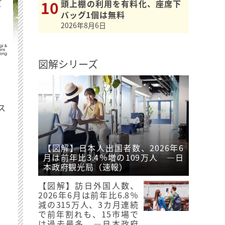
ビ
頭上棚の利用を有料化、座席下
バッグ1個は無料
2026年8月6日
図解シリーズ
最
ス
【図解】日本人出国者数、2026年6
月は前年比3.4％増の109万人 ―日
本政府観光局（速報）
【図解】訪日外国人数、
2026年6月は前年比6.8％
減の315万人、3カ月連続
で前年割れも、15市場で
は過去最多 ―日本政府