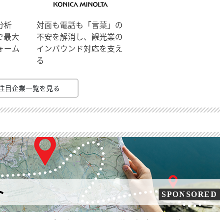
分析
対面も電話も「言葉」の
で最大
不安を解消し、観光業の
ォーム
インバウンド対応を支え
る
注目企業一覧を見る
ト
SPONSORED