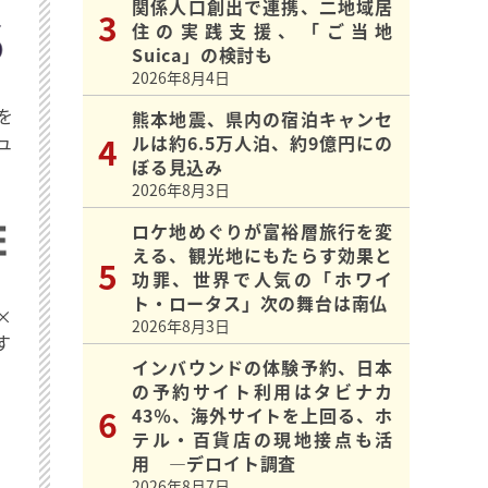
関係人口創出で連携、二地域居
住の実践支援、「ご当地
Suica」の検討も
2026年8月4日
を
熊本地震、県内の宿泊キャンセ
ュ
ルは約6.5万人泊、約9億円にの
ぼる見込み
2026年8月3日
ロケ地めぐりが富裕層旅行を変
える、観光地にもたらす効果と
功罪、世界で人気の「ホワイ
ト・ロータス」次の舞台は南仏
×
2026年8月3日
す
インバウンドの体験予約、日本
の予約サイト利用はタビナカ
43％、海外サイトを上回る、ホ
テル・百貨店の現地接点も活
用 ―デロイト調査
2026年8月7日