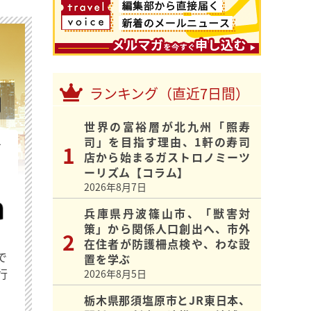
ランキング（直近7日間）
世界の富裕層が北九州「照寿
司」を目指す理由、1軒の寿司
を
店から始まるガストロノミーツ
ーリズム【コラム】
2026年8月7日
兵庫県丹波篠山市、「獣害対
策」から関係人口創出へ、市外
在住者が防護柵点検や、わな設
で
置を学ぶ
行
2026年8月5日
栃木県那須塩原市とJR東日本、