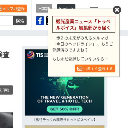
日本語
English
メルマガ登録
検索
メニュー
観光産業ニュース「トラベ
ルボイス」編集部から届く
一歩先の未来がみえるメルマガ
「今日のヘッドライン」 、もうご
登録済みですよね？
検査
もし未だ登録していないなら…
いますぐ登録する
を印刷
【旅行テックの国際サミット＠スペイン】