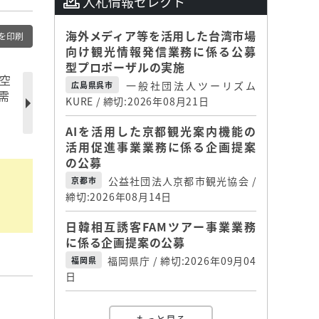
入札情報セレクト
海外メディア等を活用した台湾市場
を印刷
向け観光情報発信業務に係る公募
型プロポーザルの実施
航空
一般社団法人ツーリズム
広島県呉市
需
KURE / 締切:2026年08月21日
AIを活用した京都観光案内機能の
活用促進事業業務に係る企画提案
の公募
公益社団法人京都市観光協会 /
京都市
締切:2026年08月14日
日韓相互誘客FAMツアー事業業務
に係る企画提案の公募
福岡県庁 / 締切:2026年09月04
福岡県
日
】