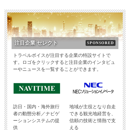
注目企業 セレクト
SPONSORED
トラベルボイスが注目する企業の特設サイトで
す。ロゴをクリックすると注目企業のインタビュ
ーやニュースを一覧することができます。
訪日・国内・海外旅行
地域が主役となり自走
者の動態分析／ナビゲ
できる観光地経営を、
ーションシステムの提
信頼の技術と情熱で支
供
える