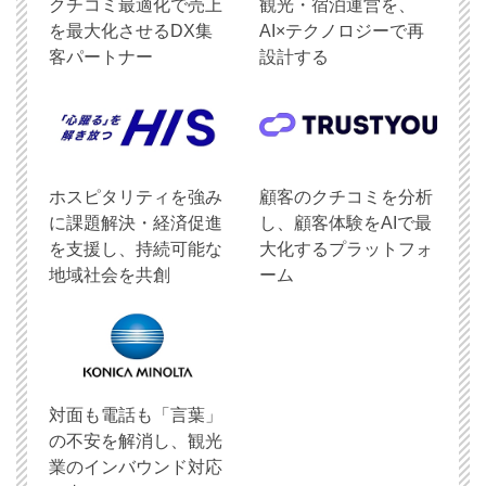
クチコミ最適化で売上
観光・宿泊運営を、
を最大化させるDX集
AI×テクノロジーで再
客パートナー
設計する
ホスピタリティを強み
顧客のクチコミを分析
に課題解決・経済促進
し、顧客体験をAIで最
を支援し、持続可能な
大化するプラットフォ
地域社会を共創
ーム
対面も電話も「言葉」
の不安を解消し、観光
業のインバウンド対応