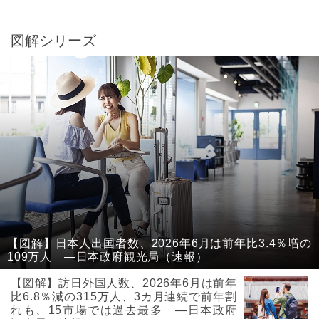
図解シリーズ
【図解】日本人出国者数、2026年6月は前年比3.4％増の
109万人 ―日本政府観光局（速報）
【図解】訪日外国人数、2026年6月は前年
比6.8％減の315万人、3カ月連続で前年割
れも、15市場では過去最多 ―日本政府