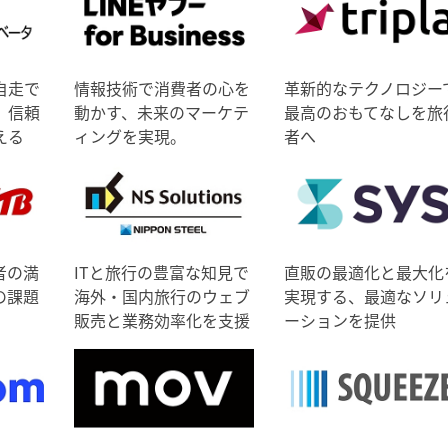
自走で
情報技術で消費者の心を
革新的なテクノロジー
、信頼
動かす、未来のマーケテ
最高のおもてなしを旅
える
ィングを実現。
者へ
者の満
ITと旅行の豊富な知見で
直販の最適化と最大化
の課題
海外・国内旅行のウェブ
実現する、最適なソリ
販売と業務効率化を支援
ーションを提供