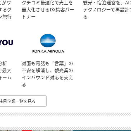
てがワ
クチコミ最適化で売上を
観光・宿泊運営を、AI
するグ
最大化させるDX集客パー
テクノロジーで再設計
ン旅行
トナー
る
分析
対面も電話も「言葉」の
で最大
不安を解消し、観光業の
ォーム
インバウンド対応を支え
る
注目企業一覧を見る