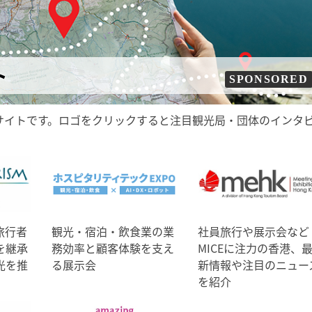
ト
SPONSORED
サイトです。ロゴをクリックすると注目観光局・団体のインタ
旅行者
観光・宿泊・飲食業の業
社員旅行や展示会など
を継承
務効率と顧客体験を支え
MICEに注力の香港、
光を推
る展示会
新情報や注目のニュー
を紹介