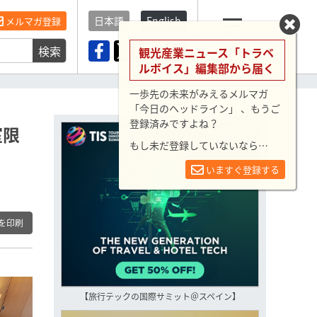
日本語
English
メルマガ登録
検索
メニュー
観光産業ニュース「トラベ
ルボイス」編集部から届く
一歩先の未来がみえるメルマガ
「今日のヘッドライン」 、もうご
登録済みですよね？
室限
もし未だ登録していないなら…
いますぐ登録する
を印刷
【旅行テックの国際サミット＠スペイン】