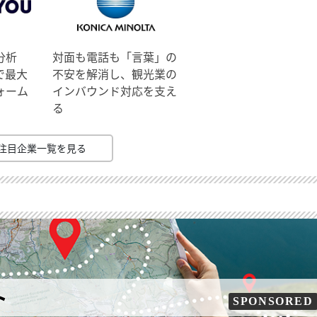
分析
対面も電話も「言葉」の
で最大
不安を解消し、観光業の
ォーム
インバウンド対応を支え
る
注目企業一覧を見る
ト
SPONSORED