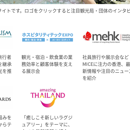
サイトです。ロゴをクリックすると注目観光局・団体のインタ
旅行者
観光・宿泊・飲食業の業
社員旅行や展示会など
を継承
務効率と顧客体験を支え
MICEに注力の香港、
光を推
る展示会
新情報や注目のニュー
を紹介
組みを
「癒しこそ新しいラグジ
からテ
ュアリー」をテーマに、