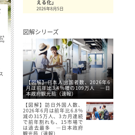
える化」
2026年8月5日
ビ
図解シリーズ
最
ス
【図解】日本人出国者数、2026年6
月は前年比3.4％増の109万人 ―日
本政府観光局（速報）
【図解】訪日外国人数、
2026年6月は前年比6.8％
減の315万人、3カ月連続
で前年割れも、15市場で
は過去最多 ―日本政府
観光局（速報）