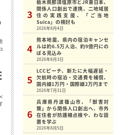
栃木県那須塩原市とJR東日本、
関係人口創出で連携、二地域居
住の実践支援、「ご当地
Suica」の検討も
2026年8月4日
熊本地震、県内の宿泊キャンセ
を
ルは約6.5万人泊、約9億円にの
ュ
ぼる見込み
2026年8月3日
LCCピーチ、新たに大幅遅延・
欠航時の宿泊・交通費を補償、
国内線1万円・国際線2万円まで
2026年7月31日
×
兵庫県丹波篠山市、「獣害対
す
策」から関係人口創出へ、市外
在住者が防護柵点検や、わな設
置を学ぶ
2026年8月5日