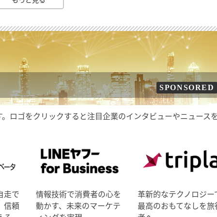
SPONSORED
す。ロゴをクリックすると注目企業のインタビューやニュース
自走で
情報技術で消費者の心を
革新的なテクノロジー
、信頼
動かす、未来のマーケテ
最高のおもてなしを旅
える
ィングを実現。
者へ