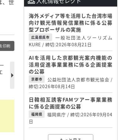
入札情報セレクト
は、世
海外メディア等を活用した台湾市場
向け観光情報発信業務に係る公募
型プロポーザルの実施
一般社団法人ツーリズム
広島県呉市
KURE / 締切:2026年08月21日
を印刷
AIを活用した京都観光案内機能の
活用促進事業業務に係る企画提案
ー
の公募
エ
公益社団法人京都市観光協会 /
京都市
締切:2026年08月14日
日韓相互誘客FAMツアー事業業務
に係る企画提案の公募
福岡県庁 / 締切:2026年09月04
福岡県
日