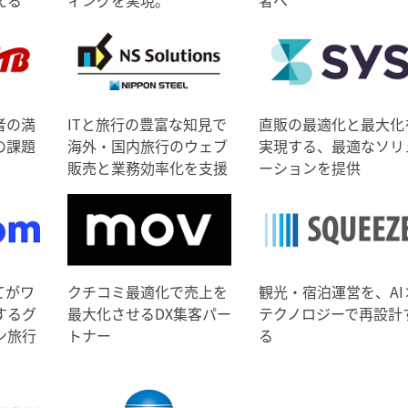
者の満
ITと旅行の豊富な知見で
直販の最適化と最大化
の課題
海外・国内旅行のウェブ
実現する、最適なソリ
販売と業務効率化を支援
ーションを提供
てがワ
クチコミ最適化で売上を
観光・宿泊運営を、AI
するグ
最大化させるDX集客パー
テクノロジーで再設計
ン旅行
トナー
る