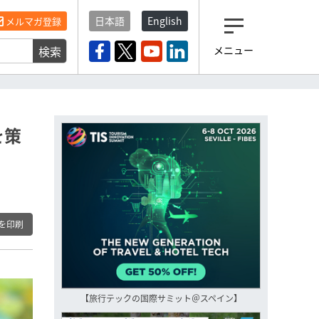
日本語
English
メルマガ登録
検索
メニュー
観光産業ニュース「トラベ
ルボイス」編集部から届く
一歩先の未来がみえるメルマガ
「今日のヘッドライン」 、もうご
登録済みですよね？
を策
もし未だ登録していないなら…
いますぐ登録する
を印刷
【旅行テックの国際サミット＠スペイン】