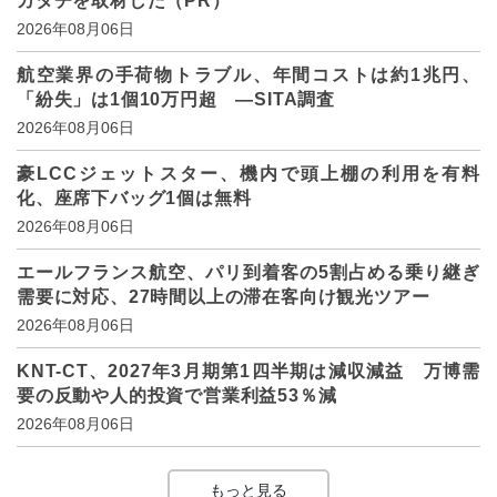
カタチを取材した（PR）
2026年08月06日
航空業界の手荷物トラブル、年間コストは約1兆円、
「紛失」は1個10万円超 ―SITA調査
2026年08月06日
豪LCCジェットスター、機内で頭上棚の利用を有料
化、座席下バッグ1個は無料
2026年08月06日
エールフランス航空、パリ到着客の5割占める乗り継ぎ
需要に対応、27時間以上の滞在客向け観光ツアー
2026年08月06日
KNT-CT、2027年3月期第1四半期は減収減益 万博需
要の反動や人的投資で営業利益53％減
2026年08月06日
もっと見る