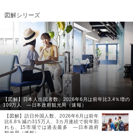
図解シリーズ
【図解】日本人出国者数、2026年6月は前年比3.4％増の
109万人 ―日本政府観光局（速報）
【図解】訪日外国人数、2026年6月は前年
比6.8％減の315万人、3カ月連続で前年割
れも、15市場では過去最多 ―日本政府
観光局（速報）