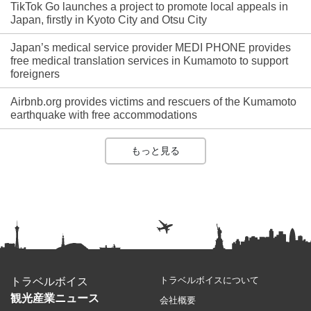
TikTok Go launches a project to promote local appeals in
Japan, firstly in Kyoto City and Otsu City
Japan’s medical service provider MEDI PHONE provides
free medical translation services in Kumamoto to support
foreigners
Airbnb.org provides victims and rescuers of the Kumamoto
earthquake with free accommodations
もっと見る
トラベルボイスについて
トラベルボイス
観光産業ニュース
会社概要