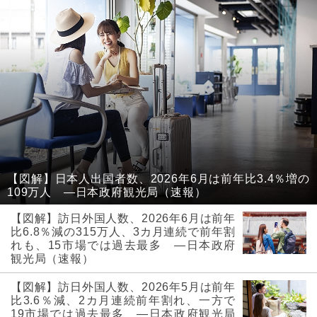
【図解】日本人出国者数、2026年6月は前年比3.4％増の
109万人 ―日本政府観光局（速報）
【図解】訪日外国人数、2026年6月は前年
比6.8％減の315万人、3カ月連続で前年割
れも、15市場では過去最多 ―日本政府
観光局（速報）
【図解】訪日外国人数、2026年5月は前年
比3.6％減、2カ月連続前年割れ、一方で
19市場では過去最多 ―日本政府観光局