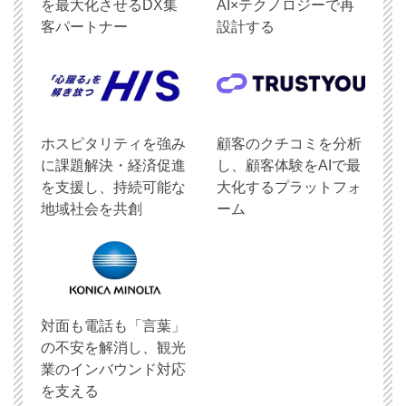
を最大化させるDX集
AI×テクノロジーで再
客パートナー
設計する
ホスピタリティを強み
顧客のクチコミを分析
に課題解決・経済促進
し、顧客体験をAIで最
を支援し、持続可能な
大化するプラットフォ
地域社会を共創
ーム
対面も電話も「言葉」
の不安を解消し、観光
業のインバウンド対応
を支える