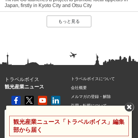
Japan, firstly in Kyoto City and Otsu City
もっと見る
トラベルボイスについて
トラベルボイス
観光産業ニュース
会社概要
メルマガの登録・解除
引用・転載について
プライバシーポリシー
観光産業ニュース「トラベルボイス」編集
利用規約
部から届く
サイトマップ