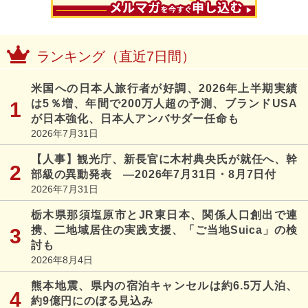
ランキング（直近7日間）
米国への日本人旅行者が好調、2026年上半期実績
は5％増、年間で200万人超の予測、ブランドUSA
が日本強化、日本人アンバサダー任命も
2026年7月31日
【人事】観光庁、新長官に木村典央氏が就任へ、幹
部級の異動発表 ―2026年7月31日・8月7日付
2026年7月31日
栃木県那須塩原市とJR東日本、関係人口創出で連
携、二地域居住の実践支援、「ご当地Suica」の検
討も
2026年8月4日
熊本地震、県内の宿泊キャンセルは約6.5万人泊、
約9億円にのぼる見込み