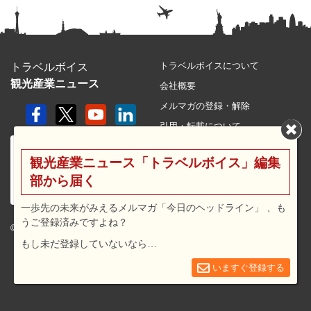
トラベルボイスについて
トラベルボイス
観光産業ニュース
会社概要
メルマガの登録・解除
引用・転載について
プライバシーポリシー
観光産業ニュース「トラベルボイス」編集
利用規約
部から届く
サイトマップ
広告メニュー・料金
一歩先の未来がみえるメルマガ「今日のヘッドライン」 、も
うご登録済みですよね？
プレスリリース窓口
© 2026 travel voice.
もし未だ登録していないなら…
求人広告
お問合せ
いますぐ登録する