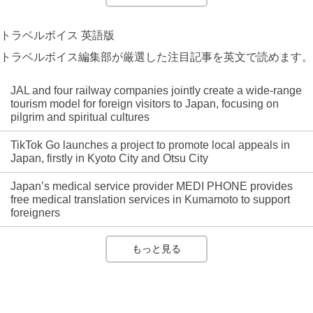
トラベルボイス 英語版
トラベルボイス編集部が厳選した注目記事を英文で読めます。
JAL and four railway companies jointly create a wide-range
tourism model for foreign visitors to Japan, focusing on
pilgrim and spiritual cultures
TikTok Go launches a project to promote local appeals in
Japan, firstly in Kyoto City and Otsu City
Japan’s medical service provider MEDI PHONE provides
free medical translation services in Kumamoto to support
foreigners
もっと見る