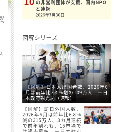
の非営利団体が支援、国内NPO
と連携
2026年7月30日
図解シリーズ
最
ス
【図解】日本人出国者数、2026年6
月は前年比3.4％増の109万人 ―日
本政府観光局（速報）
【図解】訪日外国人数、
2026年6月は前年比6.8％
減の315万人、3カ月連続
で前年割れも、15市場で
は過去最多 ―日本政府