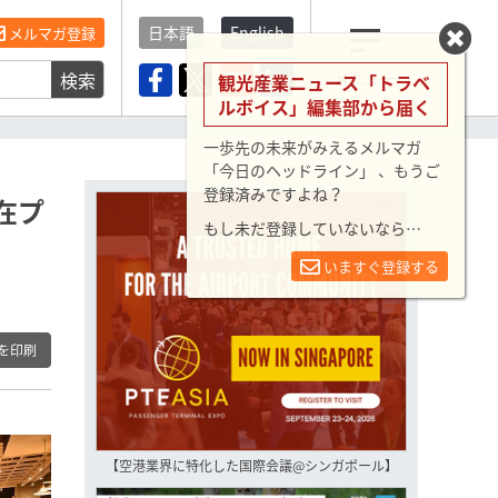
日本語
English
メルマガ登録
検索
メニュー
観光産業ニュース「トラベ
ルボイス」編集部から届く
一歩先の未来がみえるメルマガ
「今日のヘッドライン」 、もうご
登録済みですよね？
在プ
もし未だ登録していないなら…
いますぐ登録する
を印刷
【空港業界に特化した国際会議@シンガポール】