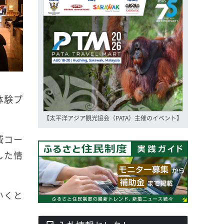
体験プ
【太平洋アジア観光協会（PATA）主催のイベント】
域コー
した情
いくと