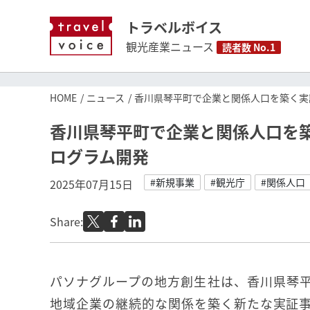
トラベルボイス
観光産業ニュース
読者数 No.1
HOME
ニュース
香川県琴平町で企業と関係人口を築く実
香川県琴平町で企業と関係人口を
ログラム開発
#新規事業
#観光庁
#関係人口
2025年07月15日
Share:
パソナグループの地方創生社は、香川県琴
地域企業の継続的な関係を築く新たな実証