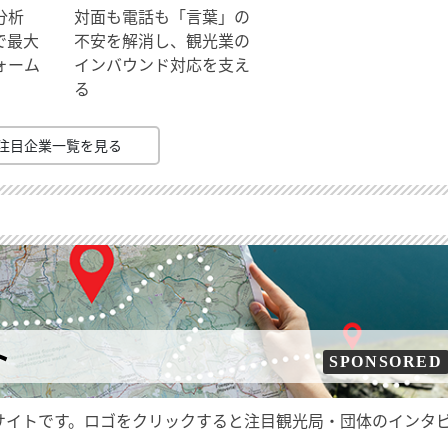
分析
対面も電話も「言葉」の
で最大
不安を解消し、観光業の
ォーム
インバウンド対応を支え
る
注目企業一覧を見る
ト
SPONSORED
サイトです。ロゴをクリックすると注目観光局・団体のインタ