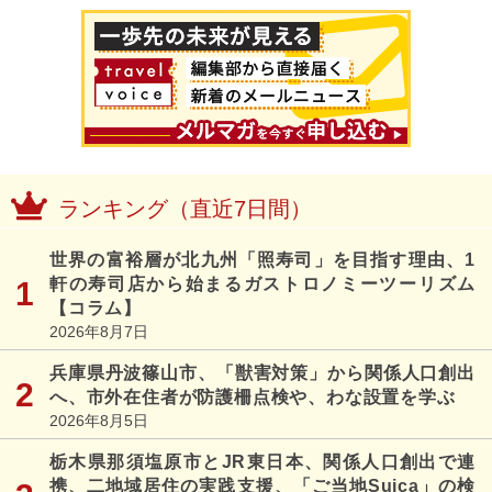
ランキング（直近7日間）
世界の富裕層が北九州「照寿司」を目指す理由、1
軒の寿司店から始まるガストロノミーツーリズム
【コラム】
2026年8月7日
兵庫県丹波篠山市、「獣害対策」から関係人口創出
へ、市外在住者が防護柵点検や、わな設置を学ぶ
2026年8月5日
栃木県那須塩原市とJR東日本、関係人口創出で連
携、二地域居住の実践支援、「ご当地Suica」の検