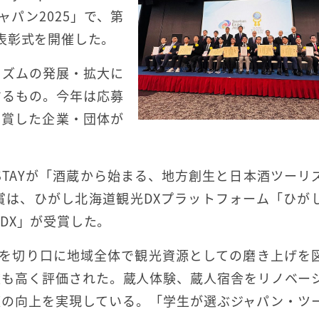
ャパン2025」で、第
表彰式を開催した。
リズムの発展・拡大に
するもの。今年は応募
受賞した企業・団体が
 STAYが「酒蔵から始まる、地方創生と日本酒ツーリ
賞は、ひがし北海道観光DXプラットフォーム「ひが
DX」が受賞した。
、酒蔵を切り口に地域全体で観光資源としての磨き上げを
献も高く評価された。蔵人体験、蔵人宿舎をリノベー
値の向上を実現している。「学生が選ぶジャパン・ツ