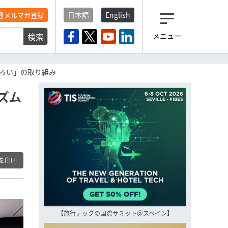
日本語
English
メルマガ登録
検索
メニュー
観光産業ニュース「トラベ
ルボイス」編集部から届く
一歩先の未来がみえるメルマガ
ぞろい」の取り組み
「今日のヘッドライン」 、もうご
登録済みですよね？
ズム
もし未だ登録していないなら…
いますぐ登録する
を印刷
【旅行テックの国際サミット＠スペイン】