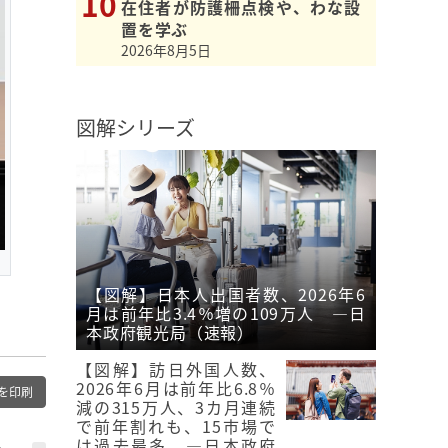
在住者が防護柵点検や、わな設
置を学ぶ
2026年8月5日
図解シリーズ
【図解】日本人出国者数、2026年6
月は前年比3.4％増の109万人 ―日
本政府観光局（速報）
【図解】訪日外国人数、
2026年6月は前年比6.8％
を印刷
減の315万人、3カ月連続
で前年割れも、15市場で
は過去最多 ―日本政府