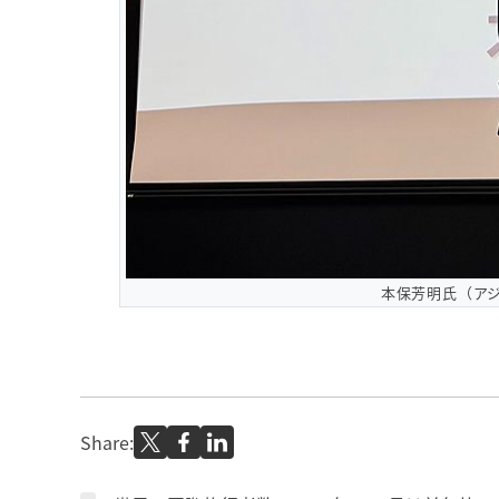
本保芳明氏（ア
Share: