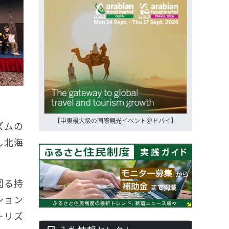
【中東最大級の国際観光イベント＠ドバイ】
ズムの
し北海
図る持
ション
ーリズ