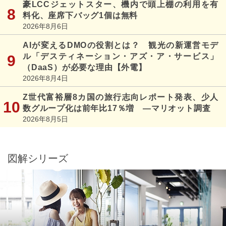
豪LCCジェットスター、機内で頭上棚の利用を有
料化、座席下バッグ1個は無料
2026年8月6日
AIが変えるDMOの役割とは？ 観光の新運営モデ
ル「デスティネーション・アズ・ア・サービス」
（DaaS）が必要な理由【外電】
2026年8月4日
Z世代富裕層8カ国の旅行志向レポート発表、少人
数グループ化は前年比17％増 ―マリオット調査
2026年8月5日
図解シリーズ