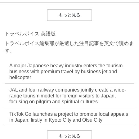
もっと見る
トラベルボイス 英語版
トラベルボイス編集部が厳選した注目記事を英文で読めま
す。
A major Japanese heavy industry enters the tourism
business with premium travel by business jet and
helicopter
JAL and four railway companies jointly create a wide-
range tourism model for foreign visitors to Japan,
focusing on pilgrim and spiritual cultures
TikTok Go launches a project to promote local appeals
in Japan, firstly in Kyoto City and Otsu City
もっと見る