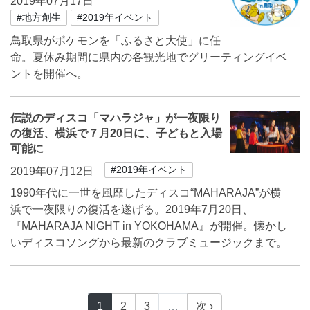
2019年07月17日
#地方創生
#2019年イベント
鳥取県がポケモンを「ふるさと大使」に任
命。夏休み期間に県内の各観光地でグリーティングイベ
ントを開催へ。
伝説のディスコ「マハラジャ」が一夜限り
の復活、横浜で７月20日に、子どもと入場
可能に
#2019年イベント
2019年07月12日
1990年代に一世を風靡したディスコ“MAHARAJA”が横
浜で一夜限りの復活を遂げる。2019年7月20日、
『MAHARAJA NIGHT in YOKOHAMA』が開催。懐かし
いディスコソングから最新のクラブミュージックまで。
1
2
3
…
次 ›