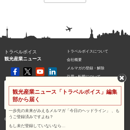
トラベルボイスについて
トラベルボイス
観光産業ニュース
会社概要
メルマガの登録・解除
引用・転載について
プライバシーポリシー
観光産業ニュース「トラベルボイス」編集
利用規約
部から届く
サイトマップ
広告メニュー・料金
一歩先の未来がみえるメルマガ「今日のヘッドライン」 、も
うご登録済みですよね？
プレスリリース窓口
© 2026 travel voice.
もし未だ登録していないなら…
求人広告