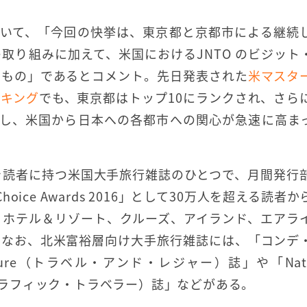
ついて、「今回の快挙は、東京都と京都市による継続
取り組みに加えて、米国におけるJNTO のビジット
いもの」であるとコメント。先日発表された
米マスタ
ンキング
でも、東京都はトップ10にランクされ、さら
及し、米国から日本への各都市への関心が急速に高ま
を読者に持つ米国大手旅行雑誌のひとつで、月間発行
hoice Awards 2016」として30万人を超える読者
、ホテル＆リゾート、クルーズ、アイランド、エアラ
。なお、北米富裕層向け大手旅行雑誌には、「コンデ
sure（トラベル・アンド・レジャー）誌」や「Natio
ル・ジオグラフィック・トラベラー）誌」などがある。