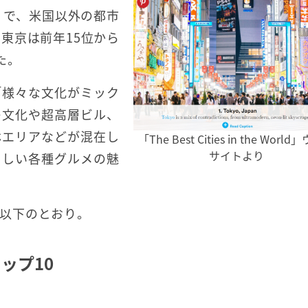
ンキング」で、米国以外の都市
東京は前年15位から
た。
「様々な文化がミック
の文化や超高層ビル、
林エリアなどが混在し
「The Best Cities in the Worl
サイトより
らしい各種グルメの魅
0は以下のとおり。
ップ10