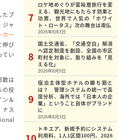
ロケ地めぐりが富裕層旅行を変
える、観光地にもたらす効果と
したブ
功罪、世界で人気の「ホワイ
・ジャ
ト・ロータス」次の舞台は南仏
2026年8月3日
ーカー
国土交通省、「交通空白」解消
に伸び
へ認定制度を創設、全国の市区
ってい
町村を対象に、取り組みを「見
える化」
2026年8月5日
部数は
宿泊主体型ホテルの勝ち筋と
からの投
は？ 管理システムの統一で高
度分析、海外では「日本人の企
イン＆
業」ということ自体がブランド
・ナス
に
2026年8月3日
nal
トキエア、新規予約にシステム
利用料、1人1区間100円、2026