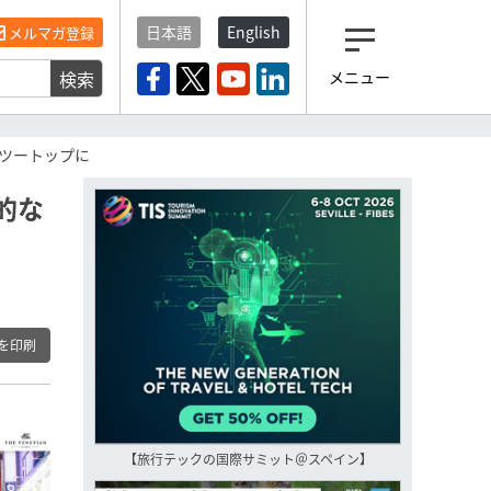
日本語
English
メルマガ登録
検索
メニュー
観光産業ニュース「トラベ
ルボイス」編集部から届く
一歩先の未来がみえるメルマガ
ツートップに
「今日のヘッドライン」 、もうご
登録済みですよね？
的な
もし未だ登録していないなら…
いますぐ登録する
を印刷
【旅行テックの国際サミット＠スペイン】