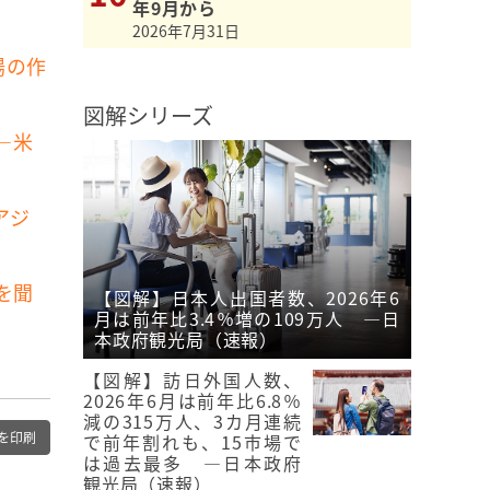
年9月から
2026年7月31日
場の作
図解シリーズ
―米
アジ
を聞
【図解】日本人出国者数、2026年6
月は前年比3.4％増の109万人 ―日
本政府観光局（速報）
【図解】訪日外国人数、
2026年6月は前年比6.8％
減の315万人、3カ月連続
を印刷
で前年割れも、15市場で
は過去最多 ―日本政府
観光局（速報）