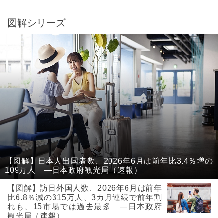
図解シリーズ
【図解】日本人出国者数、2026年6月は前年比3.4％増の
109万人 ―日本政府観光局（速報）
【図解】訪日外国人数、2026年6月は前年
比6.8％減の315万人、3カ月連続で前年割
れも、15市場では過去最多 ―日本政府
観光局（速報）