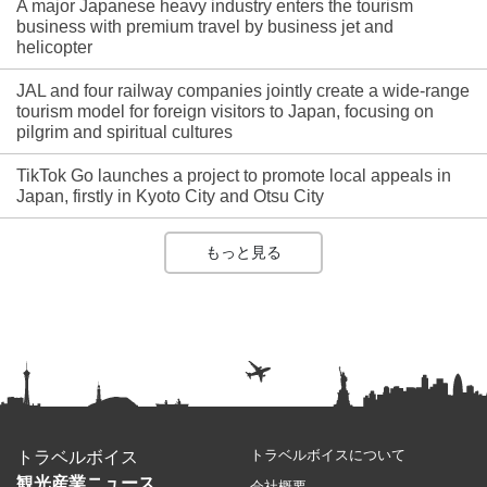
A major Japanese heavy industry enters the tourism
business with premium travel by business jet and
helicopter
JAL and four railway companies jointly create a wide-range
tourism model for foreign visitors to Japan, focusing on
pilgrim and spiritual cultures
TikTok Go launches a project to promote local appeals in
Japan, firstly in Kyoto City and Otsu City
もっと見る
トラベルボイスについて
トラベルボイス
観光産業ニュース
会社概要