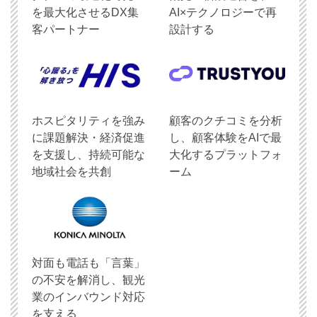
を最大化させるDX集
AI×テクノロジーで再
客パートナー
設計する
ホスピタリティを強み
顧客のクチコミを分析
に課題解決・経済促進
し、顧客体験をAIで最
を支援し、持続可能な
大化するプラットフォ
地域社会を共創
ーム
対面も電話も「言葉」
の不安を解消し、観光
業のインバウンド対応
を支える