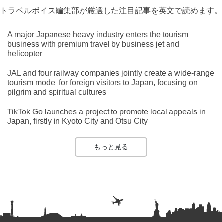
トラベルボイス編集部が厳選した注目記事を英文で読めます。
A major Japanese heavy industry enters the tourism
business with premium travel by business jet and
helicopter
JAL and four railway companies jointly create a wide-range
tourism model for foreign visitors to Japan, focusing on
pilgrim and spiritual cultures
TikTok Go launches a project to promote local appeals in
Japan, firstly in Kyoto City and Otsu City
もっと見る