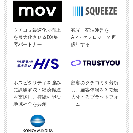
クチコミ最適化で売上
観光・宿泊運営を、
を最大化させるDX集
AI×テクノロジーで再
客パートナー
設計する
ホスピタリティを強み
顧客のクチコミを分析
に課題解決・経済促進
し、顧客体験をAIで最
を支援し、持続可能な
大化するプラットフォ
地域社会を共創
ーム