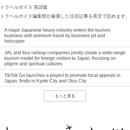
トラベルボイス 英語版
トラベルボイス編集部が厳選した注目記事を英文で読めます。
A major Japanese heavy industry enters the tourism
business with premium travel by business jet and
helicopter
JAL and four railway companies jointly create a wide-range
tourism model for foreign visitors to Japan, focusing on
pilgrim and spiritual cultures
TikTok Go launches a project to promote local appeals in
Japan, firstly in Kyoto City and Otsu City
もっと見る