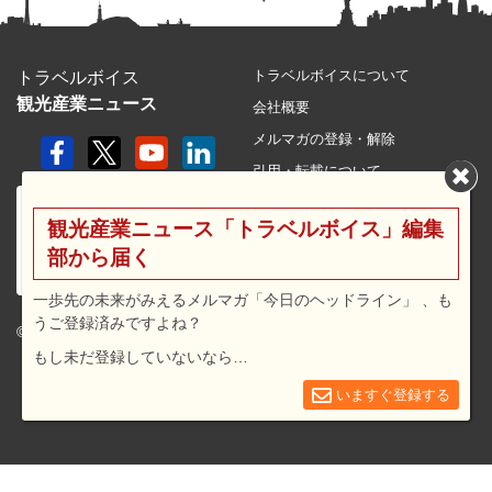
トラベルボイスについて
トラベルボイス
観光産業ニュース
会社概要
メルマガの登録・解除
引用・転載について
プライバシーポリシー
観光産業ニュース「トラベルボイス」編集
利用規約
部から届く
サイトマップ
広告メニュー・料金
一歩先の未来がみえるメルマガ「今日のヘッドライン」 、も
うご登録済みですよね？
プレスリリース窓口
© 2026 travel voice.
もし未だ登録していないなら…
求人広告
お問合せ
いますぐ登録する