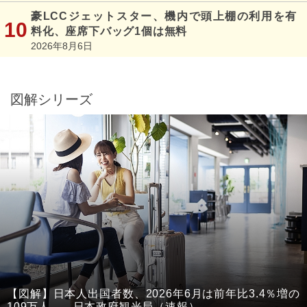
豪LCCジェットスター、機内で頭上棚の利用を有
料化、座席下バッグ1個は無料
2026年8月6日
図解シリーズ
【図解】日本人出国者数、2026年6月は前年比3.4％増の
109万人 ―日本政府観光局（速報）