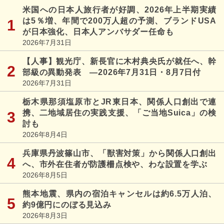
米国への日本人旅行者が好調、2026年上半期実績
は5％増、年間で200万人超の予測、ブランドUSA
が日本強化、日本人アンバサダー任命も
2026年7月31日
【人事】観光庁、新長官に木村典央氏が就任へ、幹
部級の異動発表 ―2026年7月31日・8月7日付
2026年7月31日
栃木県那須塩原市とJR東日本、関係人口創出で連
携、二地域居住の実践支援、「ご当地Suica」の検
討も
2026年8月4日
兵庫県丹波篠山市、「獣害対策」から関係人口創出
へ、市外在住者が防護柵点検や、わな設置を学ぶ
2026年8月5日
熊本地震、県内の宿泊キャンセルは約6.5万人泊、
約9億円にのぼる見込み
2026年8月3日