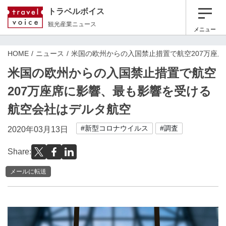
トラベルボイス
観光産業ニュース
メニュー
HOME
ニュース
米国の欧州からの入国禁止措置で航空207万座
米国の欧州からの入国禁止措置で航空
207万座席に影響、最も影響を受ける
航空会社はデルタ航空
#新型コロナウイルス
#調査
2020年03月13日
Share:
メールに転送