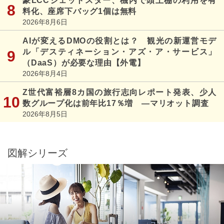
豪LCCジェットスター、機内で頭上棚の利用を有
料化、座席下バッグ1個は無料
2026年8月6日
AIが変えるDMOの役割とは？ 観光の新運営モデ
ル「デスティネーション・アズ・ア・サービス」
（DaaS）が必要な理由【外電】
2026年8月4日
Z世代富裕層8カ国の旅行志向レポート発表、少人
数グループ化は前年比17％増 ―マリオット調査
2026年8月5日
図解シリーズ