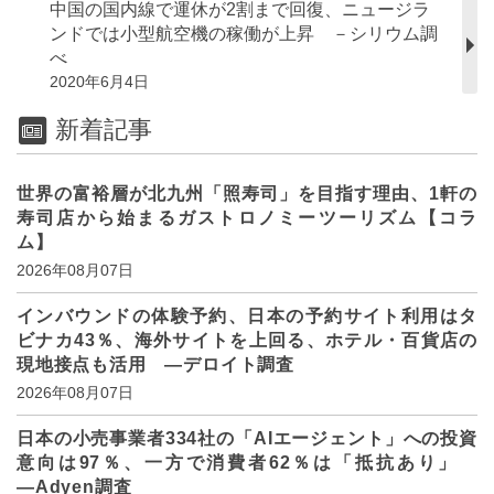
中国の国内線で運休が2割まで回復、ニュージラ
ンドでは小型航空機の稼働が上昇 －シリウム調
べ
2020年6月4日
新着記事
世界の富裕層が北九州「照寿司」を目指す理由、1軒の
寿司店から始まるガストロノミーツーリズム【コラ
ム】
2026年08月07日
インバウンドの体験予約、日本の予約サイト利用はタ
ビナカ43％、海外サイトを上回る、ホテル・百貨店の
現地接点も活用 ―デロイト調査
2026年08月07日
日本の小売事業者334社の「AIエージェント」への投資
意向は97％、一方で消費者62％は「抵抗あり」
―Adyen調査