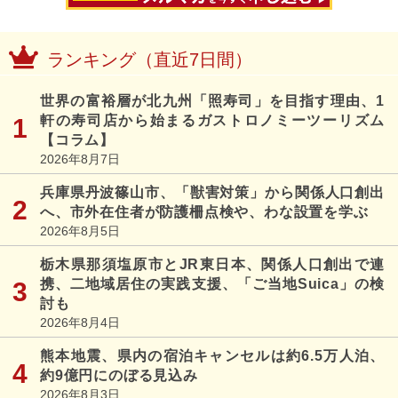
ランキング（直近7日間）
世界の富裕層が北九州「照寿司」を目指す理由、1
軒の寿司店から始まるガストロノミーツーリズム
【コラム】
2026年8月7日
兵庫県丹波篠山市、「獣害対策」から関係人口創出
へ、市外在住者が防護柵点検や、わな設置を学ぶ
2026年8月5日
栃木県那須塩原市とJR東日本、関係人口創出で連
携、二地域居住の実践支援、「ご当地Suica」の検
討も
2026年8月4日
熊本地震、県内の宿泊キャンセルは約6.5万人泊、
約9億円にのぼる見込み
2026年8月3日