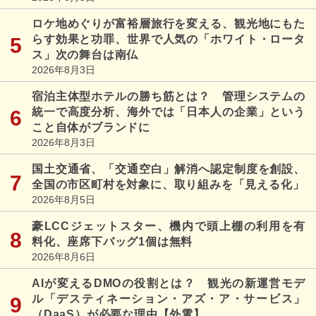
ロケ地めぐりが富裕層旅行を変える、観光地にもた
らす効果と功罪、世界で人気の「ホワイト・ロータ
ス」次の舞台は南仏
2026年8月3日
宿泊主体型ホテルの勝ち筋とは？ 管理システムの
統一で高度分析、海外では「日本人の企業」という
こと自体がブランドに
2026年8月3日
国土交通省、「交通空白」解消へ認定制度を創設、
全国の市区町村を対象に、取り組みを「見える化」
2026年8月5日
豪LCCジェットスター、機内で頭上棚の利用を有
料化、座席下バッグ1個は無料
2026年8月6日
AIが変えるDMOの役割とは？ 観光の新運営モデ
ル「デスティネーション・アズ・ア・サービス」
（DaaS）が必要な理由【外電】