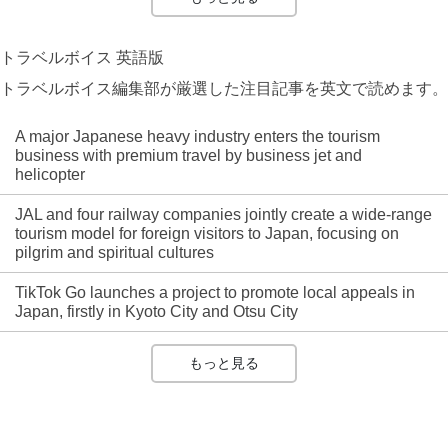
トラベルボイス 英語版
トラベルボイス編集部が厳選した注目記事を英文で読めます。
A major Japanese heavy industry enters the tourism
business with premium travel by business jet and
helicopter
JAL and four railway companies jointly create a wide-range
tourism model for foreign visitors to Japan, focusing on
pilgrim and spiritual cultures
TikTok Go launches a project to promote local appeals in
Japan, firstly in Kyoto City and Otsu City
もっと見る