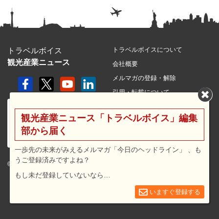
トラベルボイスについて
トラベルボイス
観光産業ニュース
会社概要
メルマガの登録・解除
引用・転載について
プライバシーポリシー
観光産業ニュース「トラベルボイス」編集
利用規約
部から届く
サイトマップ
広告メニュー・料金
一歩先の未来がみえるメルマガ「今日のヘッドライン」 、も
うご登録済みですよね？
プレスリリース窓口
© 2026 travel voice.
もし未だ登録していないなら…
求人広告
お問合せ
いますぐ登録する