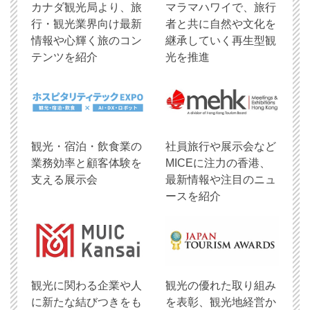
​カナダ観光局より、旅
マラマハワイで、旅行
行・観光業界向け最新
者と共に自然や文化を
情報や心輝く旅のコン
継承していく再生型観
テンツを紹介
光を推進
観光・宿泊・飲食業の
社員旅行や展示会など
業務効率と顧客体験を
MICEに注力の香港、
支える展示会
最新情報や注目のニュ
ースを紹介
観光に関わる企業や人
観光の優れた取り組み
に新たな結びつきをも
を表彰、観光地経営か