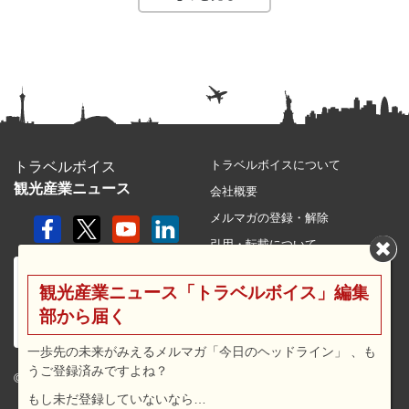
トラベルボイスについて
トラベルボイス
観光産業ニュース
会社概要
メルマガの登録・解除
引用・転載について
プライバシーポリシー
観光産業ニュース「トラベルボイス」編集
利用規約
部から届く
サイトマップ
広告メニュー・料金
一歩先の未来がみえるメルマガ「今日のヘッドライン」 、も
うご登録済みですよね？
プレスリリース窓口
© 2026 travel voice.
もし未だ登録していないなら…
求人広告