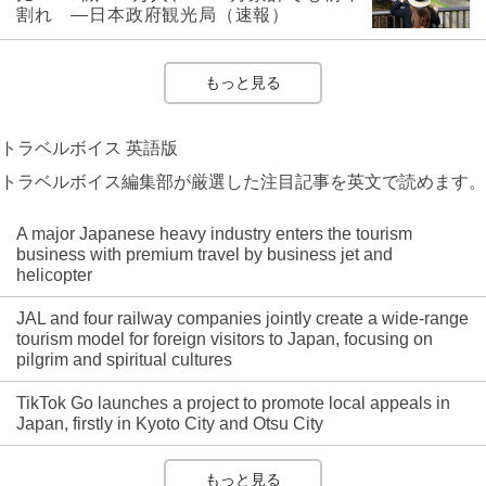
割れ ―日本政府観光局（速報）
もっと見る
トラベルボイス 英語版
トラベルボイス編集部が厳選した注目記事を英文で読めます。
A major Japanese heavy industry enters the tourism
business with premium travel by business jet and
helicopter
JAL and four railway companies jointly create a wide-range
tourism model for foreign visitors to Japan, focusing on
pilgrim and spiritual cultures
TikTok Go launches a project to promote local appeals in
Japan, firstly in Kyoto City and Otsu City
もっと見る