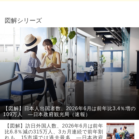
図解シリーズ
【図解】日本人出国者数、2026年6月は前年比3.4％増の
109万人 ―日本政府観光局（速報）
【図解】訪日外国人数、2026年6月は前年
比6.8％減の315万人、3カ月連続で前年割
れも、15市場では過去最多 ―日本政府