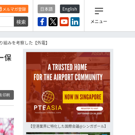
日本語
English
メルマガ登録
検索
メニュー
観光産業ニュース「トラベ
ルボイス」編集部から届く
一歩先の未来がみえるメルマガ
り組みを考察した【外電】
「今日のヘッドライン」 、もうご
登録済みですよね？
ー保
もし未だ登録していないなら…
いますぐ登録する
を印刷
【空港業界に特化した国際会議@シンガポール】