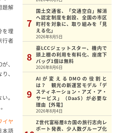
問題解
国土交通省、「交通空白」解消
へ認定制度を創設、全国の市区
町村を対象に、取り組みを「見
える化」
分を埋
2026年8月5日
旅行者
豪LCCジェットスター、機内で
頭上棚の利用を有料化、座席下
バッグ1個は無料
Oが、
2026年8月6日
なり、
AIが変えるDMOの役割と
は？ 観光の新運営モデル「デ
スティネーション・アズ・ア・
ない。
サービス」（DaaS）が必要な
理由【外電】
る。
2026年8月4日
ワイヤ
Z世代富裕層8カ国の旅行志向レ
ポート発表、少人数グループ化
日本語