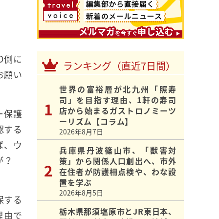
O側に
ランキング（直近7日間）
お願い
世界の富裕層が北九州「照寿
。
司」を目指す理由、1軒の寿司
店から始まるガストロノミーツ
ー保護
ーリズム【コラム】
認する
2026年8月7日
ば、ウ
兵庫県丹波篠山市、「獣害対
かが？
策」から関係人口創出へ、市外
在住者が防護柵点検や、わな設
置を学ぶ
2026年8月5日
保する
栃木県那須塩原市とJR東日本、
理由で