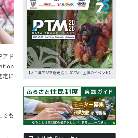
Pアド
ion
【太平洋アジア観光協会（PATA）主催のイベント】
ト選定に
上でも