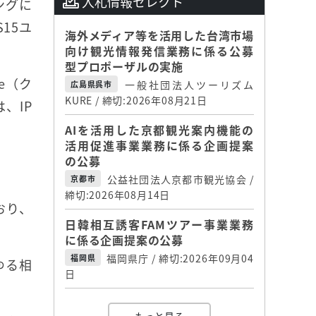
入札情報セレクト
ングに
15ユ
海外メディア等を活用した台湾市場
向け観光情報発信業務に係る公募
型プロポーザルの実施
e（ク
一般社団法人ツーリズム
広島県呉市
KURE / 締切:2026年08月21日
、IP
AIを活用した京都観光案内機能の
活用促進事業業務に係る企画提案
の公募
公益社団法人京都市観光協会 /
京都市
締切:2026年08月14日
おり、
日韓相互誘客FAMツアー事業業務
に係る企画提案の公募
福岡県庁 / 締切:2026年09月04
福岡県
ゆる相
日