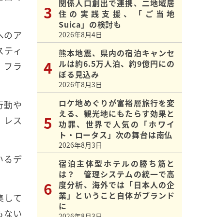
関係人口創出で連携、二地域居
住の実践支援、「ご当地
Suica」の検討も
へのア
2026年8月4日
スティ
熊本地震、県内の宿泊キャンセ
ルは約6.5万人泊、約9億円にの
、フラ
ぼる見込み
2026年8月3日
ロケ地めぐりが富裕層旅行を変
行動や
える、観光地にもたらす効果と
、レス
功罪、世界で人気の「ホワイ
ト・ロータス」次の舞台は南仏
2026年8月3日
いるデ
宿泊主体型ホテルの勝ち筋と
は？ 管理システムの統一で高
度分析、海外では「日本人の企
業」ということ自体がブランド
集して
に
もない
2026年8月3日