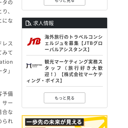
もっと見る
ータの
とり、
とにな
求人情報
海外旅行のトラベルコンシ
ドレス
ェルジュを募集【JTBグロ
ーバルアシスタンス】
てみて
ion
観光マーケティング実務ス
タッフ（旅行好き大歓
ータ」
迎！）【株式会社マーケテ
ィング・ボイス】
客予備
もっと見る
、サー
場合な
められ