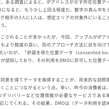
。ある調査によると、IPアドレスが示す所在位置デ
や州になると、もう少し上回る程度だ。数字の真ん中を
ング相手の3人に1人は、想定エリアの対象外にいるこ
まう。
過ごされることが多かったが、今回、アップルがIPア
てもより精度の高い、別のアプローチ方法に目を向け
が、「許諾を得た位置データ（consented locat
者が認知しており、その利用をDMOに許可した位置デ
の同意を得てデータを取得することが、将来的な訪問
築くことにつながるという点。幸い、昨今の消費者は
つデリバリーなど位置情報が必要なサービスである
応じてくれる。その結果、DMOは（データ利用を認