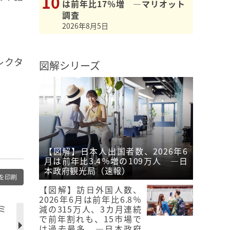
は前年比17％増 ―マリオット
調査
2026年8月5日
レクタ
図解シリーズ
【図解】日本人出国者数、2026年6
月は前年比3.4％増の109万人 ―日
本政府観光局（速報）
を印刷
【図解】訪日外国人数、
2026年6月は前年比6.8％
ミ
減の315万人、3カ月連続
で前年割れも、15市場で
は過去最多 ―日本政府