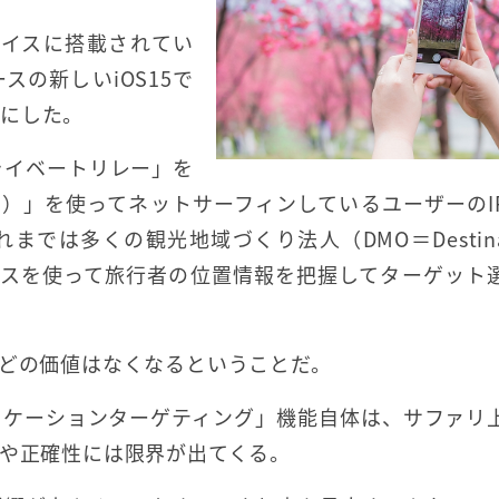
デバイスに搭載されてい
の新しいiOS15で
かにした。
プライベートリレー」を
ァリ）」を使ってネットサーフィンしているユーザーのI
は多くの観光地域づくり法人（DMO＝Destinat
が、IPアドレスを使って旅行者の位置情報を把握してターゲッ
ほどの価値はなくなるということだ。
ロケーションターゲティング」機能自体は、サファリ
数や正確性には限界が出てくる。