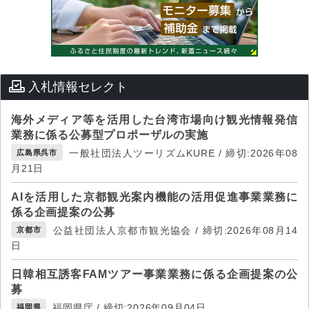
入札情報セレクト
海外メディア等を活用した台湾市場向け観光情報発信
業務に係る公募型プロポーザルの実施
一般社団法人ツーリズムKURE / 締切:2026年08
広島県呉市
月21日
AIを活用した京都観光案内機能の活用促進事業業務に
係る企画提案の公募
公益社団法人京都市観光協会 / 締切:2026年08月14
京都市
日
日韓相互誘客FAMツアー事業業務に係る企画提案の公
募
福岡県庁 / 締切:2026年09月04日
福岡県