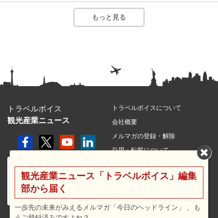
もっと見る
トラベルボイスについて
トラベルボイス
観光産業ニュース
会社概要
メルマガの登録・解除
引用・転載について
プライバシーポリシー
観光産業ニュース「トラベルボイス」編集
利用規約
部から届く
サイトマップ
広告メニュー・料金
一歩先の未来がみえるメルマガ「今日のヘッドライン」 、も
うご登録済みですよね？