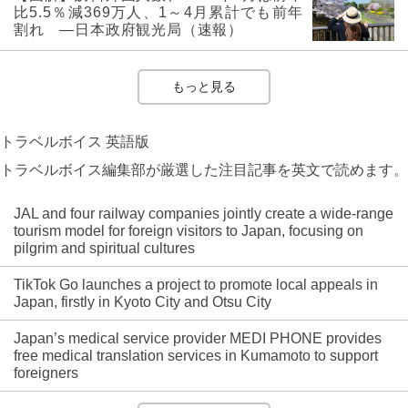
比5.5％減369万人、1～4月累計でも前年
割れ ―日本政府観光局（速報）
もっと見る
トラベルボイス 英語版
トラベルボイス編集部が厳選した注目記事を英文で読めます。
JAL and four railway companies jointly create a wide-range
tourism model for foreign visitors to Japan, focusing on
pilgrim and spiritual cultures
TikTok Go launches a project to promote local appeals in
Japan, firstly in Kyoto City and Otsu City
Japan’s medical service provider MEDI PHONE provides
free medical translation services in Kumamoto to support
foreigners