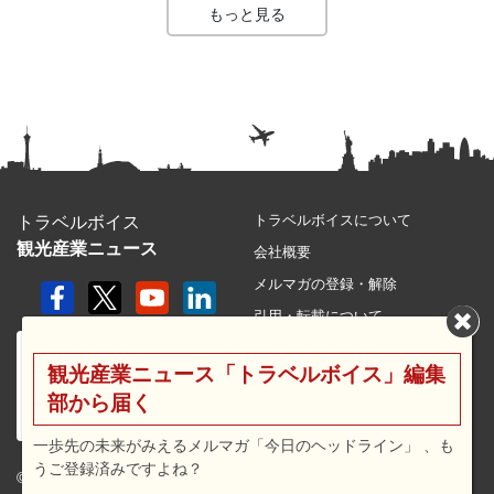
もっと見る
トラベルボイスについて
トラベルボイス
観光産業ニュース
会社概要
メルマガの登録・解除
引用・転載について
プライバシーポリシー
観光産業ニュース「トラベルボイス」編集
利用規約
部から届く
サイトマップ
広告メニュー・料金
一歩先の未来がみえるメルマガ「今日のヘッドライン」 、も
うご登録済みですよね？
プレスリリース窓口
© 2026 travel voice.