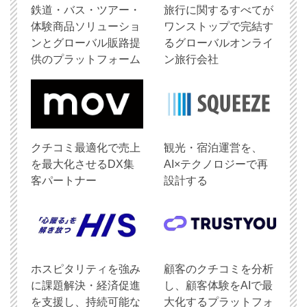
鉄道・バス・ツアー・
旅行に関するすべてが
体験商品ソリューショ
ワンストップで完結す
ンとグローバル販路提
るグローバルオンライ
供のプラットフォーム
ン旅行会社
クチコミ最適化で売上
観光・宿泊運営を、
を最大化させるDX集
AI×テクノロジーで再
客パートナー
設計する
ホスピタリティを強み
顧客のクチコミを分析
に課題解決・経済促進
し、顧客体験をAIで最
を支援し、持続可能な
大化するプラットフォ