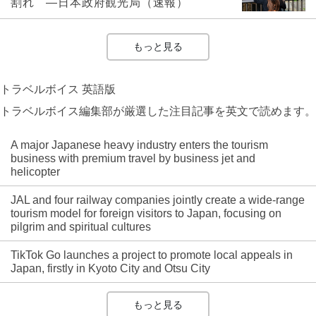
割れ ―日本政府観光局（速報）
もっと見る
トラベルボイス 英語版
トラベルボイス編集部が厳選した注目記事を英文で読めます。
A major Japanese heavy industry enters the tourism
business with premium travel by business jet and
helicopter
JAL and four railway companies jointly create a wide-range
tourism model for foreign visitors to Japan, focusing on
pilgrim and spiritual cultures
TikTok Go launches a project to promote local appeals in
Japan, firstly in Kyoto City and Otsu City
もっと見る