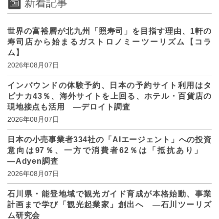
新着記事
世界の富裕層が北九州「照寿司」を目指す理由、1軒の
寿司店から始まるガストロノミーツーリズム【コラ
ム】
2026年08月07日
インバウンドの体験予約、日本の予約サイト利用はタ
ビナカ43％、海外サイトを上回る、ホテル・百貨店の
現地接点も活用 ―デロイト調査
2026年08月07日
日本の小売事業者334社の「AIエージェント」への投資
意向は97％、一方で消費者62％は「抵抗あり」
―Adyen調査
2026年08月07日
石川県・能登地域で観光ガイド育成が本格始動、事業
計画まで学び「観光起業家」創出へ ―石川ツーリズ
ム研究会