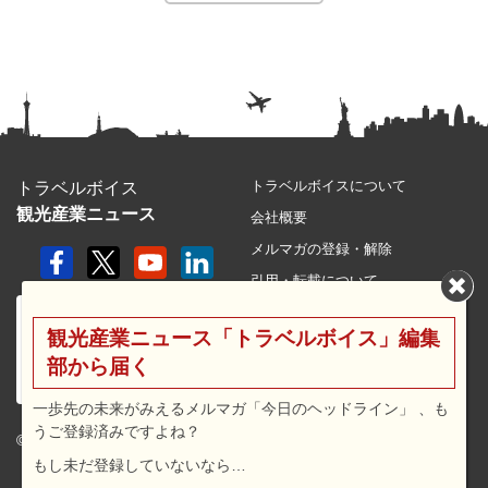
トラベルボイスについて
トラベルボイス
観光産業ニュース
会社概要
メルマガの登録・解除
引用・転載について
プライバシーポリシー
観光産業ニュース「トラベルボイス」編集
利用規約
部から届く
サイトマップ
広告メニュー・料金
一歩先の未来がみえるメルマガ「今日のヘッドライン」 、も
うご登録済みですよね？
プレスリリース窓口
© 2026 travel voice.
もし未だ登録していないなら…
求人広告