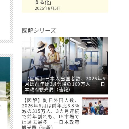
える化」
2026年8月5日
図解シリーズ
【図解】日本人出国者数、2026年6
月は前年比3.4％増の109万人 ―日
本政府観光局（速報）
【図解】訪日外国人数、
2026年6月は前年比6.8％
ビ
減の315万人、3カ月連続
で前年割れも、15市場で
は過去最多 ―日本政府
観光局（速報）