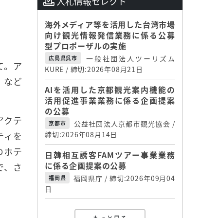
入札情報セレクト
海外メディア等を活用した台湾市場
向け観光情報発信業務に係る公募
型プロポーザルの実施
一般社団法人ツーリズム
広島県呉市
て。ア
KURE / 締切:2026年08月21日
」など
AIを活用した京都観光案内機能の
活用促進事業業務に係る企画提案
の公募
アクテ
公益社団法人京都市観光協会 /
京都市
ティを
締切:2026年08月14日
のホテ
日韓相互誘客FAMツアー事業業務
に係る企画提案の公募
で、さ
福岡県庁 / 締切:2026年09月04
福岡県
日