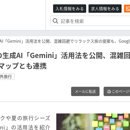
入札情報をみる
求人情報をみる
「Gemini」活用法を公開、混雑回避でリラックス旅の提案も、Goog
成AI「Gemini」活用法を公開、混雑
eマップとも連携
海外旅行
メールに転送
このページ
ークや夏の旅行シーズ
ini」の活用法を紹介