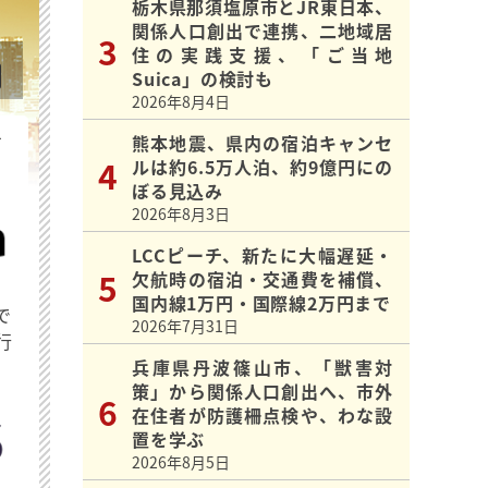
栃木県那須塩原市とJR東日本、
関係人口創出で連携、二地域居
住の実践支援、「ご当地
Suica」の検討も
2026年8月4日
を
熊本地震、県内の宿泊キャンセ
ルは約6.5万人泊、約9億円にの
ぼる見込み
2026年8月3日
LCCピーチ、新たに大幅遅延・
欠航時の宿泊・交通費を補償、
国内線1万円・国際線2万円まで
で
2026年7月31日
行
兵庫県丹波篠山市、「獣害対
策」から関係人口創出へ、市外
在住者が防護柵点検や、わな設
置を学ぶ
2026年8月5日