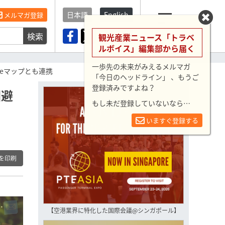
日本語
English
メルマガ登録
検索
メニュー
観光産業ニュース「トラベ
ルボイス」編集部から届く
一歩先の未来がみえるメルマガ
leマップとも連携
「今日のヘッドライン」 、もうご
登録済みですよね？
回避
もし未だ登録していないなら…
いますぐ登録する
を印刷
【空港業界に特化した国際会議@シンガポール】