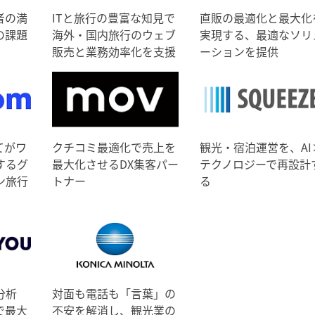
者の満
ITと旅行の豊富な知見で
直販の最適化と最大化
の課題
海外・国内旅行のウェブ
実現する、最適なソリ
販売と業務効率化を支援
ーションを提供
てがワ
クチコミ最適化で売上を
観光・宿泊運営を、AI
するグ
最大化させるDX集客パー
テクノロジーで再設計
ン旅行
トナー
る
分析
対面も電話も「言葉」の
で最大
不安を解消し、観光業の