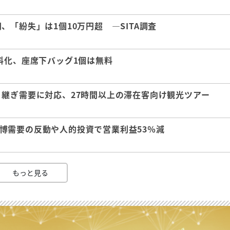
「紛失」は1個10万円超 ―SITA調査
料化、座席下バッグ1個は無料
継ぎ需要に対応、27時間以上の滞在客向け観光ツアー
 万博需要の反動や人的投資で営業利益53％減
もっと見る