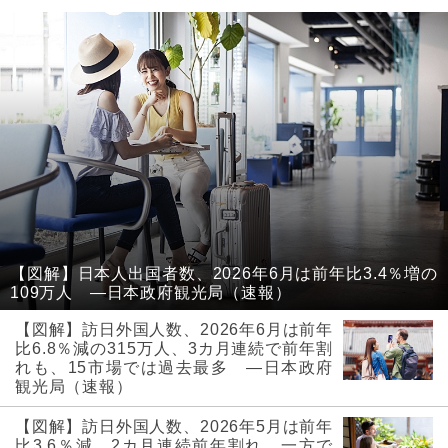
【図解】日本人出国者数、2026年6月は前年比3.4％増の
109万人 ―日本政府観光局（速報）
【図解】訪日外国人数、2026年6月は前年
比6.8％減の315万人、3カ月連続で前年割
れも、15市場では過去最多 ―日本政府
観光局（速報）
【図解】訪日外国人数、2026年5月は前年
比3.6％減、2カ月連続前年割れ、一方で