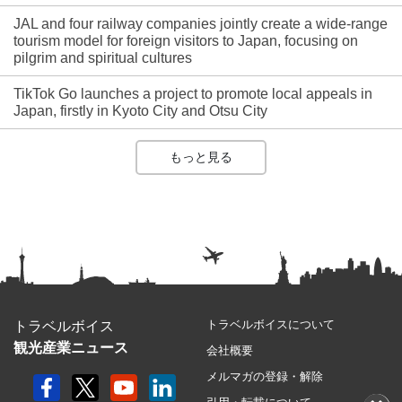
JAL and four railway companies jointly create a wide-range
tourism model for foreign visitors to Japan, focusing on
pilgrim and spiritual cultures
TikTok Go launches a project to promote local appeals in
Japan, firstly in Kyoto City and Otsu City
もっと見る
トラベルボイスについて
トラベルボイス
観光産業ニュース
会社概要
メルマガの登録・解除