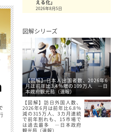
える化」
2026年8月5日
図解シリーズ
を
【図解】日本人出国者数、2026年6
月は前年比3.4％増の109万人 ―日
本政府観光局（速報）
【図解】訪日外国人数、
で
2026年6月は前年比6.8％
減の315万人、3カ月連続
行
で前年割れも、15市場で
は過去最多 ―日本政府
観光局（速報）