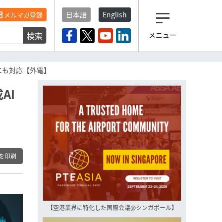
日本語
English
メルマガ登録
検索
メニュー
観光産業ニュース「トラベ
ルボイス」編集部から届く
一歩先の未来がみえるメルマガ
にも対応【外電】
「今日のヘッドライン」 、もうご
登録済みですよね？
AI
もし未だ登録していないなら…
いますぐ登録する
を印刷
【空港業界に特化した国際会議@シンガポール】