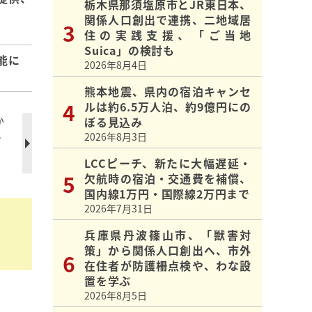
栃木県那須塩原市とJR東日本、
関係人口創出で連携、二地域居
住の実践支援、「ご当地
Suica」の検討も
能に
2026年8月4日
熊本地震、県内の宿泊キャンセ
ルは約6.5万人泊、約9億円にの
か
ぼる見込み
い
2026年8月3日
LCCピーチ、新たに大幅遅延・
欠航時の宿泊・交通費を補償、
国内線1万円・国際線2万円まで
2026年7月31日
兵庫県丹波篠山市、「獣害対
策」から関係人口創出へ、市外
在住者が防護柵点検や、わな設
置を学ぶ
2026年8月5日