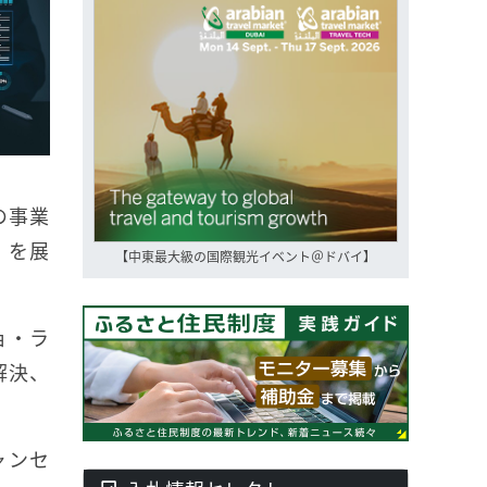
の事業
」を展
【中東最大級の国際観光イベント＠ドバイ】
ョ・ラ
解決、
ャンセ