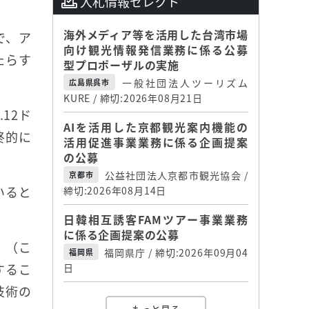
入札情報セレクト
海外メディア等を活用した台湾市場
で、ア
向け観光情報発信業務に係る公募
たらす
型プロポーザルの実施
一般社団法人ツーリズム
広島県呉市
KURE / 締切:2026年08月21日
12ド
AIを活用した京都観光案内機能の
終的に
活用促進事業業務に係る企画提案
の公募
公益社団法人京都市観光協会 /
京都市
いると
締切:2026年08月14日
日韓相互誘客FAMツアー事業業務
に係る企画提案の公募
、（こ
福岡県庁 / 締切:2026年09月04
福岡県
するこ
日
技術の