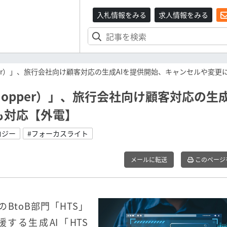
入札情報をみる
求人情報をみる
er）」、旅行会社向け顧客対応の生成AIを提供開始、キャンセルや変更
pper）」、旅行会社向け顧客対応の生成
も対応【外電】
ロジー
#フォーカスライト
メールに転送
このページ
のBtoB部門「HTS」
する生成AI「HTS