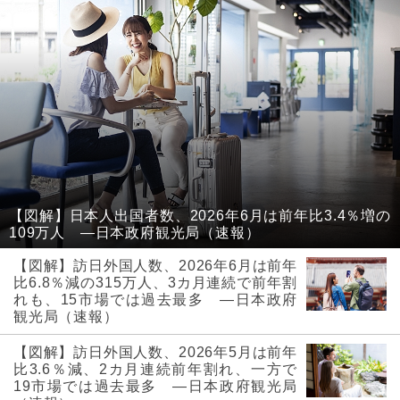
【図解】日本人出国者数、2026年6月は前年比3.4％増の
109万人 ―日本政府観光局（速報）
【図解】訪日外国人数、2026年6月は前年
比6.8％減の315万人、3カ月連続で前年割
れも、15市場では過去最多 ―日本政府
観光局（速報）
【図解】訪日外国人数、2026年5月は前年
比3.6％減、2カ月連続前年割れ、一方で
19市場では過去最多 ―日本政府観光局