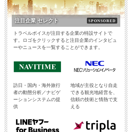
注目企業 セレクト
SPONSORED
トラベルボイスが注目する企業の特設サイトで
す。ロゴをクリックすると注目企業のインタビュ
ーやニュースを一覧することができます。
訪日・国内・海外旅行
地域が主役となり自走
者の動態分析／ナビゲ
できる観光地経営を、
ーションシステムの提
信頼の技術と情熱で支
供
える