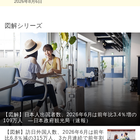
2026年8月6日
図解シリーズ
【図解】日本人出国者数、2026年6月は前年比3.4％増の
109万人 ―日本政府観光局（速報）
【図解】訪日外国人数、2026年6月は前年
比6.8％減の315万人、3カ月連続で前年割