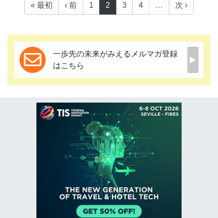
« 最初
‹ 前
1
2
3
4
…
次 ›
一歩先の未来がみえるメルマガ登録
はこちら