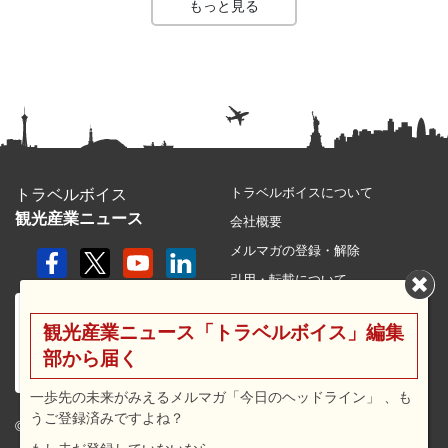
もっと見る
トラベルボイスについて
トラベルボイス
観光産業ニュース
会社概要
メルマガの登録・解除
引用・転載について
プライバシーポリシー
観光産業ニュース「トラベルボイス」編集
利用規約
部から届く
サイトマップ
広告メニュー・料金
一歩先の未来がみえるメルマガ「今日のヘッドライン」 、も
うご登録済みですよね？
プレスリリース窓口
© 2026 travel voice.