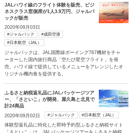
JALハワイ線のフライト体験を販売、ビジ
ネスクラス窓側席が1人3.9万円、ジャルパ
ックが販売
2020年09月03日
#ジャルパック
#成田空港
#日本航空（JAL）
ジャルパックは、JAL国際線ボーイング767機材をチャ
ーターした国内旅行商品「空たび星空フライト」を発
売。ハワイ線で提供しているメニューをアレンジしたオ
リジナル機内食を提供する。
ふるさと納税返礼品にJALパッケージツア
ー、「さといこ」が開発、屋久島と北見で
計24商品
#ジャルパック
#日本航空（JAL）
2020年09月02日
体験型返礼品に特化した即時予約型ふるさと納税サイト
「さといこ」は、JALパッケージツアーをふるさと納税