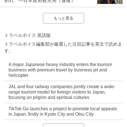
割れ ―日本政府観光局（速報）
もっと見る
トラベルボイス 英語版
トラベルボイス編集部が厳選した注目記事を英文で読めま
す。
A major Japanese heavy industry enters the tourism
business with premium travel by business jet and
helicopter
JAL and four railway companies jointly create a wide-
range tourism model for foreign visitors to Japan,
focusing on pilgrim and spiritual cultures
TikTok Go launches a project to promote local appeals
in Japan, firstly in Kyoto City and Otsu City