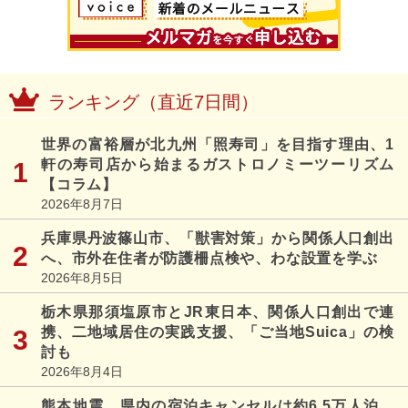
ランキング（直近7日間）
世界の富裕層が北九州「照寿司」を目指す理由、1
軒の寿司店から始まるガストロノミーツーリズム
【コラム】
2026年8月7日
兵庫県丹波篠山市、「獣害対策」から関係人口創出
へ、市外在住者が防護柵点検や、わな設置を学ぶ
2026年8月5日
栃木県那須塩原市とJR東日本、関係人口創出で連
携、二地域居住の実践支援、「ご当地Suica」の検
討も
2026年8月4日
熊本地震、県内の宿泊キャンセルは約6.5万人泊、