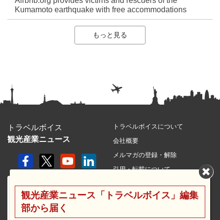
Airbnb.org provides victims and rescuers of the
Kumamoto earthquake with free accommodations
もっと見る
トラベルボイスについて
トラベルボイス
観光産業ニュース
会社概要
メルマガの登録・解除
引用・転載について
プライバシーポリシー
観光産業ニュース「トラベルボイス」編集
利用規約
部から届く
サイトマップ