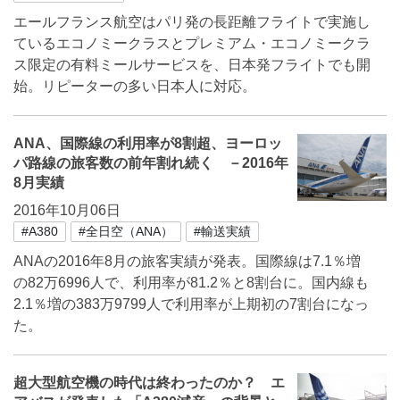
エールフランス航空はパリ発の長距離フライトで実施し
ているエコノミークラスとプレミアム・エコノミークラ
ス限定の有料ミールサービスを、日本発フライトでも開
始。リピーターの多い日本人に対応。
ANA、国際線の利用率が8割超、ヨーロッ
パ路線の旅客数の前年割れ続く －2016年
8月実績
2016年10月06日
#A380
#全日空（ANA）
#輸送実績
ANAの2016年8月の旅客実績が発表。国際線は7.1％増
の82万6996人で、利用率が81.2％と8割台に。国内線も
2.1％増の383万9799人で利用率が上期初の7割台になっ
た。
超大型航空機の時代は終わったのか？ エ