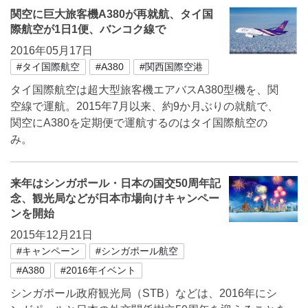
関空に巨大旅客機A380が再就航、タイ国
際航空が1日1便、バンコク線で
2016年05月17日
#タイ国際航空
#A380
#関西国際空港
タイ国際航空は超大型旅客機エアバスA380型機を、関
空線で運航。2015年7月以来、約9か月ぶりの就航で、
関空にA380を定期便で運航するのはタイ国際航空の
み。
来年はシンガポール・日本の国交50周年記
念、観光局などが日本市場向けキャンペー
ンを開始
2015年12月21日
#キャンペーン
#シンガポール航空
#A380
#2016年イベント
シンガポール政府観光局（STB）などは、2016年にシ