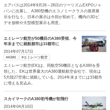
エアバスは2014年9月26～28日のツーリズムEXPOジャ
パンに出展し、A380型機のエコノミークラスの座席展
示を行なう。日本の展示は今回が初めて。機内の3Dビ
デオ放映や大型模型展示も用意。
エミレーツ航空が50機目のA380受領、今
年末までに就航都市は33都市に
2014年07月17日
#A380
#エミレーツ航空
エミレーツ航空(EK)は、同航空50機目となるA380を受
領した。EKは世界最大のA380運航航空会社で、現在は
5大陸27空港に就航している。2014年末までには33都市
に増える見込み。
スカイマークのA380初号機が初飛行
2014年04月10日