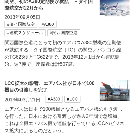
関空、初のA380定期便が就航 －タイ国
際航空が12月から
2013年09月05日
#タイ国際航空
#A380
#運航スケジュール
#関西国際空港
関西国際空港にとって初のエアバスA380型機の定期便
が就航する。タイ国際航空（TG）の関空／バンコク線
のTG623便とTG622便で、2013年12月1日から運航開
始。週7便で、座席数は計507席。
LCC拡大の影響、エアバス社が日本で100
機目の引渡しを完了
#A380
#LCC
2013年03月21日
エアバスは日本で100機目となるエアバス機の引き渡し
を行った。日本における引渡しが過去2年間で急増加、
これは全機エアバス機で運航を行っているLCCのビジネ
ス拡大によるものだという。