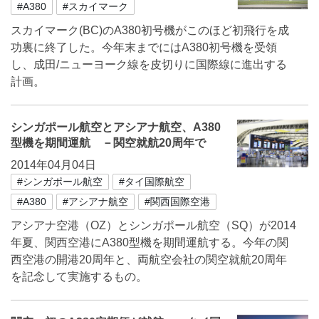
#A380
#スカイマーク
スカイマーク(BC)のA380初号機がこのほど初飛行を成
功裏に終了した。今年末までにはA380初号機を受領
し、成田/ニューヨーク線を皮切りに国際線に進出する
計画。
シンガポール航空とアシアナ航空、A380
型機を期間運航 －関空就航20周年で
2014年04月04日
#シンガポール航空
#タイ国際航空
#A380
#アシアナ航空
#関西国際空港
アシアナ空港（OZ）とシンガポール航空（SQ）が2014
年夏、関西空港にA380型機を期間運航する。今年の関
西空港の開港20周年と、両航空会社の関空就航20周年
を記念して実施するもの。