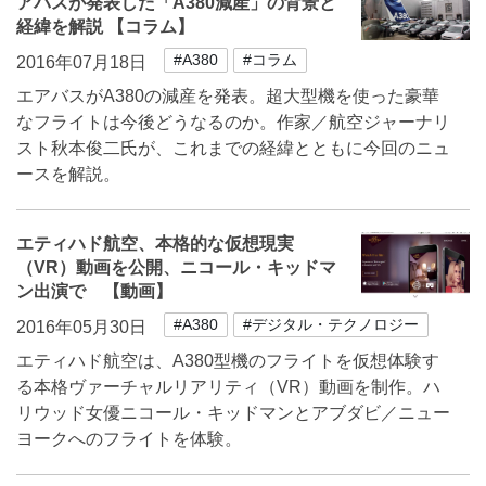
アバスが発表した「A380減産」の背景と
経緯を解説 【コラム】
#A380
#コラム
2016年07月18日
エアバスがA380の減産を発表。超大型機を使った豪華
なフライトは今後どうなるのか。作家／航空ジャーナリ
スト秋本俊二氏が、これまでの経緯とともに今回のニュ
ースを解説。
エティハド航空、本格的な仮想現実
（VR）動画を公開、ニコール・キッドマ
ン出演で 【動画】
#A380
#デジタル・テクノロジー
2016年05月30日
エティハド航空は、A380型機のフライトを仮想体験す
る本格ヴァーチャルリアリティ（VR）動画を制作。ハ
リウッド女優ニコール・キッドマンとアブダビ／ニュー
ヨークへのフライトを体験。