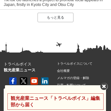
Japan, firstly in Kyoto City and Otsu City
もっと見る
トラベルボイスについて
トラベルボイス
観光産業ニュース
会社概要
メルマガの登録・解除
引用・転載について
プライバシーポリシー
観光産業ニュース「トラベルボイス」編集
利用規約
部から届く
サイトマップ