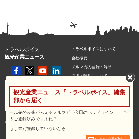
トラベルボイスについて
トラベルボイス
観光産業ニュース
会社概要
メルマガの登録・解除
引用・転載について
プライバシーポリシー
観光産業ニュース「トラベルボイス」編集
利用規約
部から届く
サイトマップ
広告メニュー・料金
一歩先の未来がみえるメルマガ「今日のヘッドライン」 、も
うご登録済みですよね？
プレスリリース窓口
© 2026 travel voice.
もし未だ登録していないなら…
求人広告
お問合せ