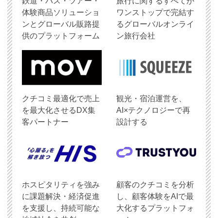
鉄道・バス・ツアー・
旅行に関するすべてが
体験商品ソリューショ
ワンストップで完結す
ンとグローバル販路提
るグローバルオンライ
供のプラットフォーム
ン旅行会社
クチコミ最適化で売上
観光・宿泊運営を、
を最大化させるDX集
AI×テクノロジーで再
客パートナー
設計する
ホスピタリティを強み
顧客のクチコミを分析
に課題解決・経済促進
し、顧客体験をAIで最
を支援し、持続可能な
大化するプラットフォ