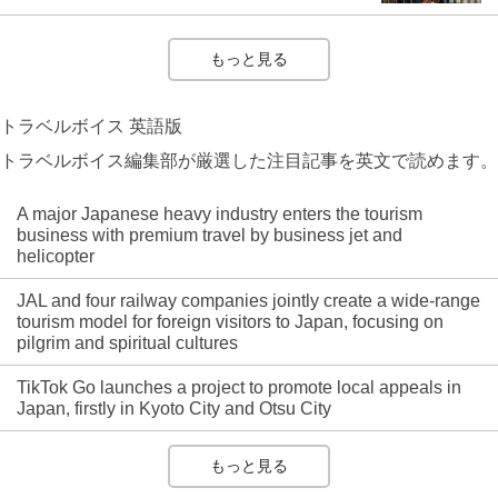
もっと見る
トラベルボイス 英語版
トラベルボイス編集部が厳選した注目記事を英文で読めます。
A major Japanese heavy industry enters the tourism
business with premium travel by business jet and
helicopter
JAL and four railway companies jointly create a wide-range
tourism model for foreign visitors to Japan, focusing on
pilgrim and spiritual cultures
TikTok Go launches a project to promote local appeals in
Japan, firstly in Kyoto City and Otsu City
もっと見る