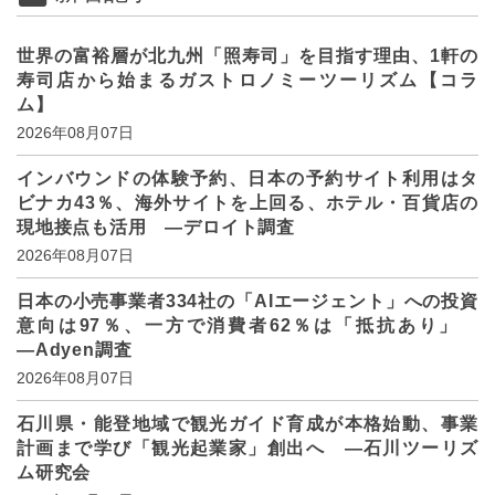
世界の富裕層が北九州「照寿司」を目指す理由、1軒の
寿司店から始まるガストロノミーツーリズム【コラ
ム】
2026年08月07日
インバウンドの体験予約、日本の予約サイト利用はタ
ビナカ43％、海外サイトを上回る、ホテル・百貨店の
現地接点も活用 ―デロイト調査
2026年08月07日
日本の小売事業者334社の「AIエージェント」への投資
意向は97％、一方で消費者62％は「抵抗あり」
―Adyen調査
2026年08月07日
石川県・能登地域で観光ガイド育成が本格始動、事業
計画まで学び「観光起業家」創出へ ―石川ツーリズ
ム研究会