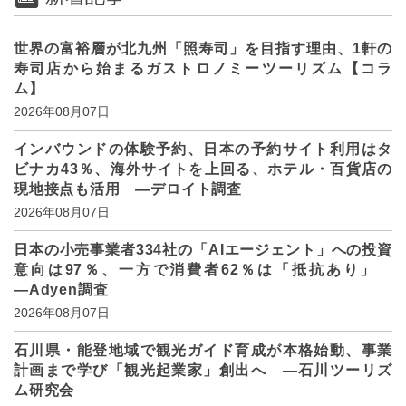
世界の富裕層が北九州「照寿司」を目指す理由、1軒の
寿司店から始まるガストロノミーツーリズム【コラ
ム】
2026年08月07日
インバウンドの体験予約、日本の予約サイト利用はタ
ビナカ43％、海外サイトを上回る、ホテル・百貨店の
現地接点も活用 ―デロイト調査
2026年08月07日
日本の小売事業者334社の「AIエージェント」への投資
意向は97％、一方で消費者62％は「抵抗あり」
―Adyen調査
2026年08月07日
石川県・能登地域で観光ガイド育成が本格始動、事業
計画まで学び「観光起業家」創出へ ―石川ツーリズ
ム研究会