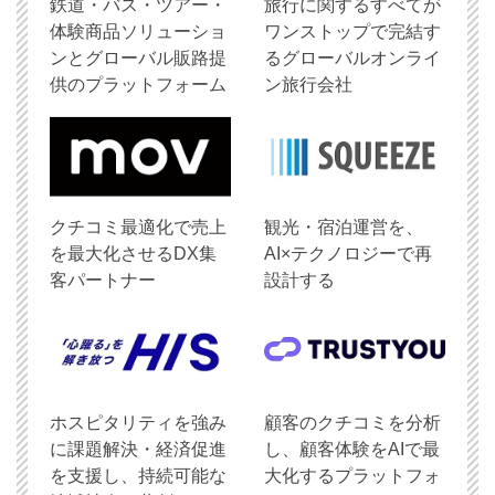
鉄道・バス・ツアー・
旅行に関するすべてが
体験商品ソリューショ
ワンストップで完結す
ンとグローバル販路提
るグローバルオンライ
供のプラットフォーム
ン旅行会社
クチコミ最適化で売上
観光・宿泊運営を、
を最大化させるDX集
AI×テクノロジーで再
客パートナー
設計する
ホスピタリティを強み
顧客のクチコミを分析
に課題解決・経済促進
し、顧客体験をAIで最
を支援し、持続可能な
大化するプラットフォ