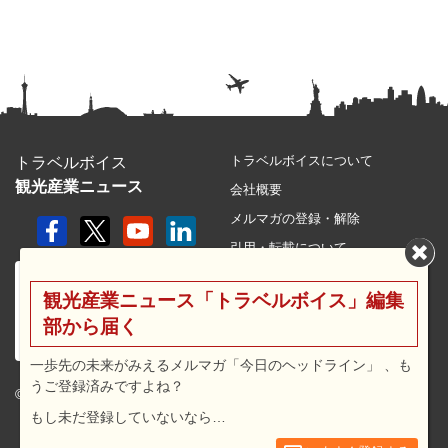
トラベルボイスについて
トラベルボイス
観光産業ニュース
会社概要
メルマガの登録・解除
引用・転載について
プライバシーポリシー
観光産業ニュース「トラベルボイス」編集
利用規約
部から届く
サイトマップ
広告メニュー・料金
一歩先の未来がみえるメルマガ「今日のヘッドライン」 、も
うご登録済みですよね？
プレスリリース窓口
© 2026 travel voice.
もし未だ登録していないなら…
求人広告