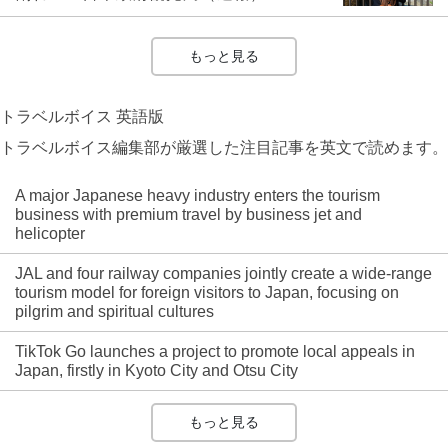
もっと見る
トラベルボイス 英語版
トラベルボイス編集部が厳選した注目記事を英文で読めます。
A major Japanese heavy industry enters the tourism
business with premium travel by business jet and
helicopter
JAL and four railway companies jointly create a wide-range
tourism model for foreign visitors to Japan, focusing on
pilgrim and spiritual cultures
TikTok Go launches a project to promote local appeals in
Japan, firstly in Kyoto City and Otsu City
もっと見る