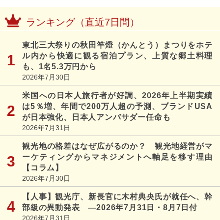
ランキング（直近7日間）
東北三大祭りの秋田竿燈（かんとう）まつりをホテ
ル内から快適に観る宿泊プラン、上質な郷土料理
も、1名5.3万円から
2026年7月30日
米国への日本人旅行者が好調、2026年上半期実績
は5％増、年間で200万人超の予測、ブランドUSA
が日本強化、日本人アンバサダー任命も
2026年7月31日
観光地の格差はなぜ広がるのか？ 観光地経営がマ
ーケティングからマネジメントへ軸足を移す理由
【コラム】
2026年7月30日
【人事】観光庁、新長官に木村典央氏が就任へ、幹
部級の異動発表 ―2026年7月31日・8月7日付
2026年7月31日