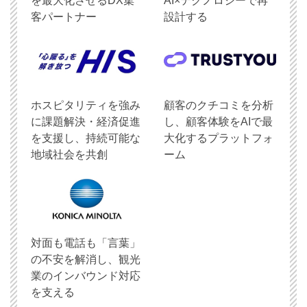
を最大化させるDX集
AI×テクノロジーで再
客パートナー
設計する
ホスピタリティを強み
顧客のクチコミを分析
に課題解決・経済促進
し、顧客体験をAIで最
を支援し、持続可能な
大化するプラットフォ
地域社会を共創
ーム
対面も電話も「言葉」
の不安を解消し、観光
業のインバウンド対応
を支える