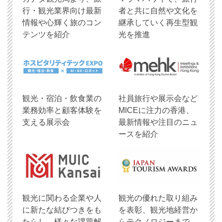
行・観光業界向け最新
者と共に自然や文化を
情報や心輝く旅のコン
継承していく再生型観
テンツを紹介
光を推進
観光・宿泊・飲食業の
社員旅行や展示会など
業務効率と顧客体験を
MICEに注力の香港、
支える展示会
最新情報や注目のニュ
ースを紹介
観光に関わる企業や人
観光の優れた取り組み
に新たな結びつきをも
を表彰、観光地経営か
たらし、様々な課題解
らテクノロジーまで