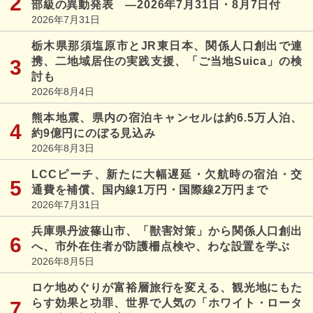
部級の異動発表 ―2026年7月31日・8月7日付
2026年7月31日
栃木県那須塩原市とJR東日本、関係人口創出で連
携、二地域居住の実践支援、「ご当地Suica」の検
討も
2026年8月4日
熊本地震、県内の宿泊キャンセルは約6.5万人泊、
約9億円にのぼる見込み
2026年8月3日
LCCピーチ、新たに大幅遅延・欠航時の宿泊・交
通費を補償、国内線1万円・国際線2万円まで
2026年7月31日
兵庫県丹波篠山市、「獣害対策」から関係人口創出
へ、市外在住者が防護柵点検や、わな設置を学ぶ
2026年8月5日
ロケ地めぐりが富裕層旅行を変える、観光地にもた
らす効果と功罪、世界で人気の「ホワイト・ロータ