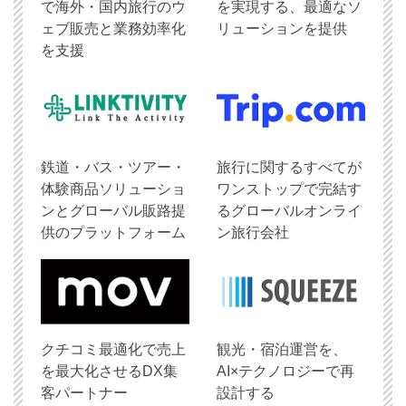
で海外・国内旅行のウ
を実現する、最適なソ
ェブ販売と業務効率化
リューションを提供
を支援
鉄道・バス・ツアー・
旅行に関するすべてが
体験商品ソリューショ
ワンストップで完結す
ンとグローバル販路提
るグローバルオンライ
供のプラットフォーム
ン旅行会社
クチコミ最適化で売上
観光・宿泊運営を、
を最大化させるDX集
AI×テクノロジーで再
客パートナー
設計する