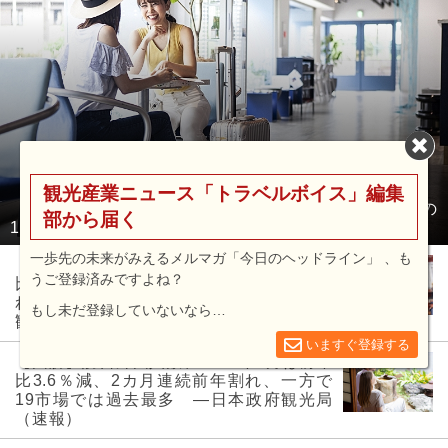
観光産業ニュース「トラベルボイス」編集
【図解】日本人出国者数、2026年6月は前年比3.4％増の
部から届く
109万人 ―日本政府観光局（速報）
一歩先の未来がみえるメルマガ「今日のヘッドライン」 、も
【図解】訪日外国人数、2026年6月は前年
うご登録済みですよね？
比6.8％減の315万人、3カ月連続で前年割
れも、15市場では過去最多 ―日本政府
もし未だ登録していないなら…
観光局（速報）
いますぐ登録する
【図解】訪日外国人数、2026年5月は前年
比3.6％減、2カ月連続前年割れ、一方で
19市場では過去最多 ―日本政府観光局
（速報）