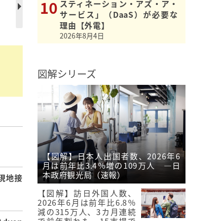
スティネーション・アズ・ア・
サービス」（DaaS）が必要な
理由【外電】
2026年8月4日
図解シリーズ
】
【図解】日本人出国者数、2026年6
月は前年比3.4％増の109万人 ―日
本政府観光局（速報）
現地接
【図解】訪日外国人数、
2026年6月は前年比6.8％
減の315万人、3カ月連続