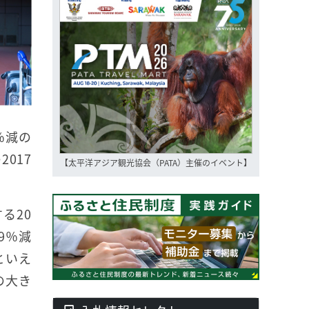
％減の
017
【太平洋アジア観光協会（PATA）主催のイベント】
る20
9％減
といえ
の大き