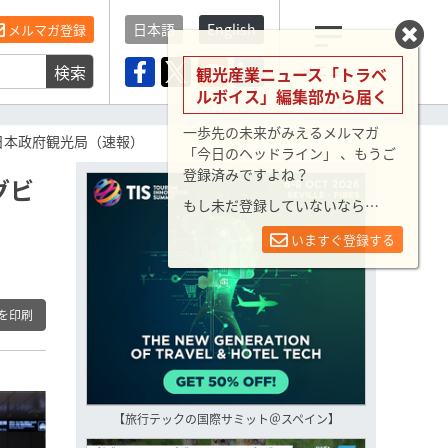
日本語
English
メルマガ登録
検索
メニュー
観光産業ニュース「トラベ
ルボイス」編集部から届く
一歩先の未来がみえるメルマガ
―日本政府観光局（速報）
「今日のヘッドライン」 、もうご
登録済みですよね？
グビ
もし未だ登録していないなら…
いますぐ登録する
を印刷
【旅行テックの国際サミット＠スペイン】