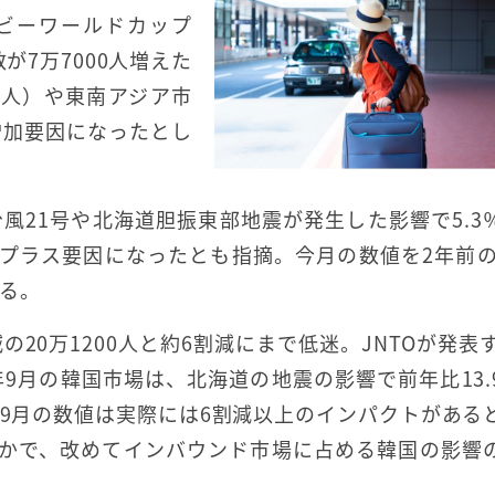
ビーワールドカップ
が7万7000人増えた
00人）や東南アジア市
増加要因になったとし
台風21号や北海道胆振東部地震が発生した影響で5.3
プラス要因になったとも指摘。今月の数値を2年前の2
いる。
の20万1200人と約6割減にまで低迷。JNTOが発表す
9月の韓国市場は、北海道の地震の影響で前年比13.
今年9月の数値は実際には6割減以上のインパクトがある
なかで、改めてインバウンド市場に占める韓国の影響