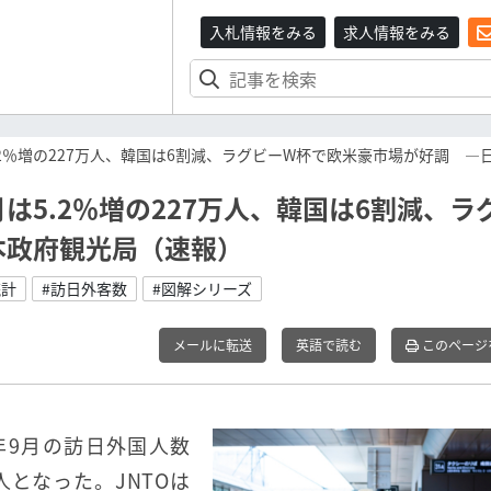
入札情報をみる
求人情報をみる
5.2％増の227万人、韓国は6割減、ラグビーW杯で欧米豪市場が好調 
月は5.2％増の227万人、韓国は6割減、ラ
本政府観光局（速報）
統計
#訪日外客数
#図解シリーズ
メールに転送
英語で読む
このページ
9年9月の訪日外国人数
0人となった。JNTOは