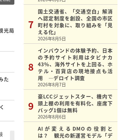
国土交通省、「交通空白」解消
へ認定制度を創設、全国の市区
町村を対象に、取り組みを「見
府観光局
える化」
2026年8月5日
インバウンドの体験予約、日本
の予約サイト利用はタビナカ
43％、海外サイトを上回る、ホ
テル・百貨店の現地接点も活
用 ―デロイト調査
てみた
2026年8月7日
豪LCCジェットスター、機内で
頭上棚の利用を有料化、座席下
く
バッグ1個は無料
2026年8月6日
AIが変えるDMOの役割と
験
は？ 観光の新運営モデル「デ