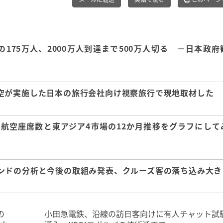
の175万人、2000万人到達まで500万人切る －日本政
空が実施した日本の旅行会社向け視察旅行で現地取材した
航空座席数と東アジア4市場の12か月推移をグラフにし
ンドの分析と今後の取組み発表、クルーズ客の落ち込み大き
の
小田急電鉄、沿線の訪日客向けに有人チャット試