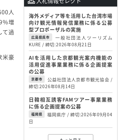
入札情報セレクト
00人
海外メディア等を活用した台湾市場
9％増
向け観光情報発信業務に係る公募
型プロポーザルの実施
して過
一般社団法人ツーリズム
広島県呉市
KURE / 締切:2026年08月21日
欧米豪
AIを活用した京都観光案内機能の
活用促進事業業務に係る企画提案
の公募
公益社団法人京都市観光協会 /
京都市
締切:2026年08月14日
日韓相互誘客FAMツアー事業業務
に係る企画提案の公募
福岡県庁 / 締切:2026年09月04
福岡県
日