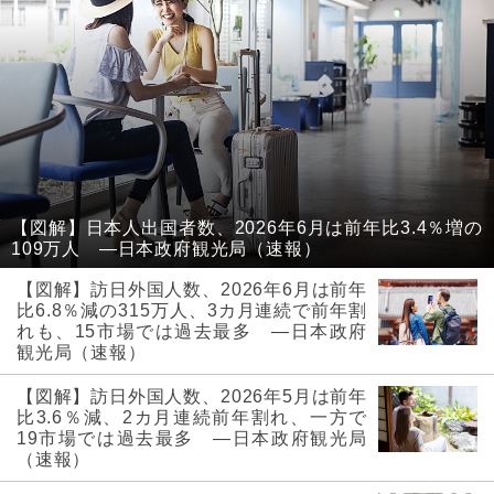
【図解】日本人出国者数、2026年6月は前年比3.4％増の
109万人 ―日本政府観光局（速報）
【図解】訪日外国人数、2026年6月は前年
比6.8％減の315万人、3カ月連続で前年割
れも、15市場では過去最多 ―日本政府
観光局（速報）
【図解】訪日外国人数、2026年5月は前年
比3.6％減、2カ月連続前年割れ、一方で
19市場では過去最多 ―日本政府観光局
（速報）