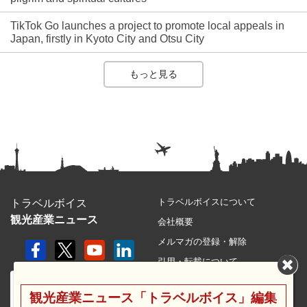
TikTok Go launches a project to promote local appeals in
Japan, firstly in Kyoto City and Otsu City
もっと見る
トラベルボイスについて
トラベルボイス
観光産業ニュース
会社概要
メルマガの登録・解除
引用・転載について
プライバシーポリシー
観光産業ニュース「トラベルボイス」編集
利用規約