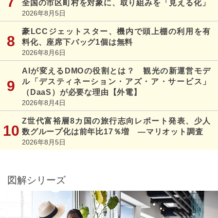
全国の市区町村を対象に、取り組みを「見える化」
2026年8月5日
豪LCCジェットスター、機内で頭上棚の利用を有
料化、座席下バッグ1個は無料
2026年8月6日
AIが変えるDMOの役割とは？ 観光の新運営モデ
ル「デスティネーション・アズ・ア・サービス」
（DaaS）が必要な理由【外電】
2026年8月4日
Z世代富裕層8カ国の旅行志向レポート発表、少人
数グループ化は前年比17％増 ―マリオット調査
2026年8月5日
図解シリーズ