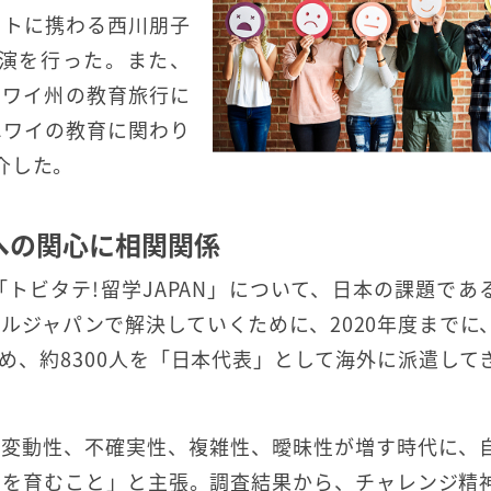
クトに携わる西川朋子
演を行った。また、
ハワイ州の教育旅行に
ハワイの教育に関わり
介した。
sへの関心に相関関係
トビタテ!留学JAPAN」について、日本の課題であ
ルジャパンで解決していくために、2020年度までに
め、約8300人を「日本代表」として海外に派遣して
「変動性、不確実性、複雑性、曖昧性が増す時代に、
力を育むこと」と主張。調査結果から、チャレンジ精