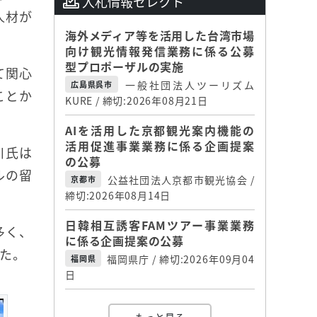
入札情報セレクト
人材が
海外メディア等を活用した台湾市場
向け観光情報発信業務に係る公募
型プロポーザルの実施
て関心
一般社団法人ツーリズム
広島県呉市
ことか
KURE / 締切:2026年08月21日
AIを活用した京都観光案内機能の
活用促進事業業務に係る企画提案
川氏は
の公募
ルの留
公益社団法人京都市観光協会 /
京都市
締切:2026年08月14日
日韓相互誘客FAMツアー事業業務
多く、
に係る企画提案の公募
た。
福岡県庁 / 締切:2026年09月04
福岡県
日