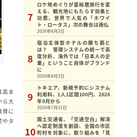
ロケ地めぐりが富裕層旅行を変
える、観光地にもたらす効果と
功罪、世界で人気の「ホワイ
ト・ロータス」次の舞台は南仏
2026年8月3日
宿泊主体型ホテルの勝ち筋と
は？ 管理システムの統一で高
度分析、海外では「日本人の企
業」ということ自体がブランド
に
2026年8月3日
トキエア、新規予約にシステム
は高ま
利用料、1人1区間100円、2026
年9月から
から大
2026年7月31日
教育に
国土交通省、「交通空白」解消
蒙やタ
へ認定制度を創設、全国の市区
町村を対象に、取り組みを「見