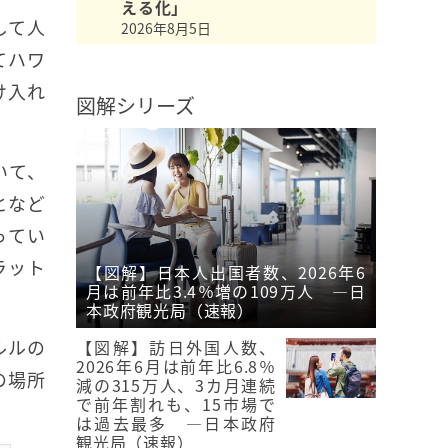
える化」
して人
2026年8月5日
てハワ
け入れ
図解シリーズ
いて、
となど
ってい
ラット
【図解】日本人出国者数、2026年6
月は前年比3.4％増の109万人 ―日
本政府観光局（速報）
ルルの
【図解】訪日外国人数、
2026年6月は前年比6.8％
の場所
減の315万人、3カ月連続
で前年割れも、15市場で
は過去最多 ―日本政府
観光局（速報）